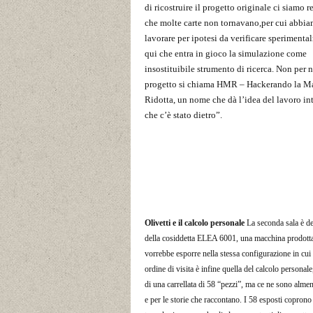
di ricostruire il progetto originale ci siamo r
che molte carte non tornavano,per cui abbi
lavorare per ipotesi da verificare sperimenta
qui che entra in gioco la simulazione come
insostituibile strumento di ricerca. Non per n
progetto si chiama HMR – Hackerando la M
Ridotta, un nome che dà l’idea del lavoro int
che c’è stato dietro”.
Olivetti e il calcolo personale
La seconda sala è de
della cosiddetta ELEA 6001, una macchina prodotta 
vorrebbe esporre nella stessa configurazione in cui e
ordine di visita è infine quella del calcolo person
di una carrellata di 58 “pezzi”, ma ce ne sono almeno
e per le storie che raccontano. I 58 esposti coprono