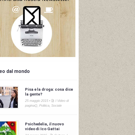
deo dal mondo
Pisa e la droga: cosa dice
la gente?
25 maggio 2015 •
I Video di
paginaQ
,
Politica
,
Sociale
Psichedelia, il nuovo
video di Ico Gattai