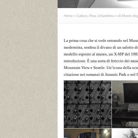
Home
»
Cultura
,
Pisa
,
Urbanistica
» Al Museo degli
La prima cosa che si vede entrando nel Muse
modernista, sembra il divano di un salotto do
modello esposto al museo, un X-MP del 1982,
introduzione. È una sorta di feticcio dei mu
Mountain View e Seattle. Un’icona della sci
citazione nei romanzi di Jurassic Park o nel
Foto di Arianna Sarti
Foto di Aria
Foto di Arianna Sarti
Foto di Aria