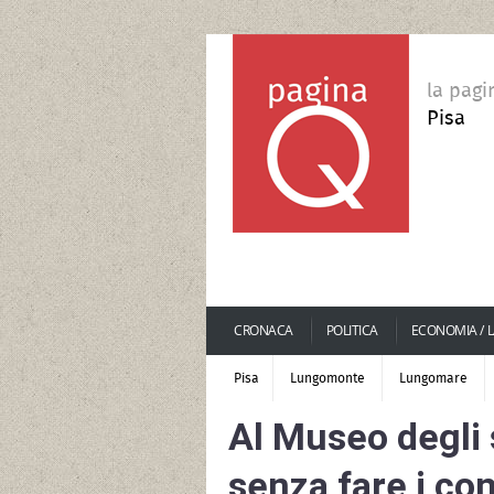
la pagi
Pisa
CRONACA
POLITICA
ECONOMIA / 
Pisa
Lungomonte
Lungomare
Al Museo degli s
senza fare i con