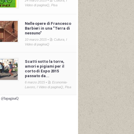
24 marzo 2015 •
Cultura
,
I
Video di paginaQ
,
Pisa
Nelle opere di Francesco
Barbieri in una “Terra di
nessuno”
10 marzo 2015 •
Cultura
,
I
Video di paginaQ
Scatti sotto la torre,
amori e pigiami per il
corto di Expo 2015
passato da...
6 marzo 2015 •
Economia-
Lavoro
,
I Video di paginaQ
,
Pisa
i @lapaginaQ