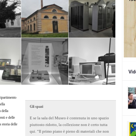
nna Sarti
Foto di Arianna Sarti
Foto di Arianna Sarti
Vi
Dipartimento
ella
Gli spazi
 della
enti e delle
E se la sala del Museo è contenuta in uno spazio
a storia delle
piuttosto ridotto, la collezione non è certo tutta
qui. “Il primo piano è pieno di materiali che non