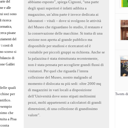
arte del
abbiamo esposto”, spiega Cignoni, “una parte
ne e alle
degli spazi superiori è infatti adibita a
 cui soci sono
magazzino, un’altra parte è invece dedicata ai
i ricerca
laboratori – vitali – dove si svolgono le attività
formatica,
del Museo che riguardano lo studio, il restauro e
icerca pisane
la conservazione delle macchine. Si tratta di una
ziamenti del
sezione non aperta al grande pubblico ma
 i costi di
disponibile per studiosi e ricercatori ed è
nno scorso si
visitabile per piccoli gruppi su richiesta. Anche se
 bilancio di
la palazzina è stata ristrutturata recentemente,
ione Galilei
non è stata pensata per accogliere grandi flussi di
visitatori. Per quel che riguarda l’intera
collezione del Museo, nostro malgrado al
momento è dislocata su più sedi: oltre 2000 mq
delle quali
di magazzini in vari locali a disposizione
cchine per
Tweets d
dell’Università dove sono stipati moltissimi
ntifico.
pezzi, molti appartenenti a calcolatori di grandi
 esempio
dimensioni, di una collezione di grandissimo
onimo che
valore”.
ruita a Pisa
cconta