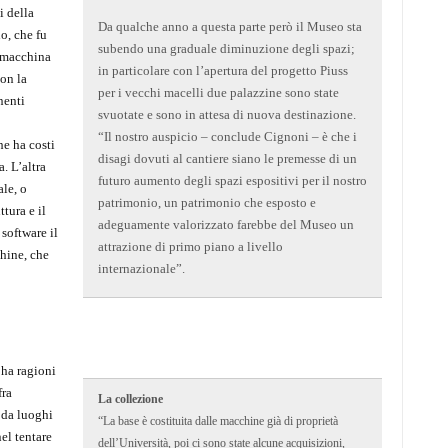
i della
Da qualche anno a questa parte però il Museo sta
o, che fu
subendo una graduale diminuzione degli spazi;
a macchina
in particolare con l’apertura del progetto Piuss
on la
per i vecchi macelli due palazzine sono state
nenti
svuotate e sono in attesa di nuova destinazione.
“Il nostro auspicio – conclude Cignoni – è che i
he ha costi
disagi dovuti al cantiere siano le premesse di un
. L’altra
futuro aumento degli spazi espositivi per il nostro
ale, o
patrimonio, un patrimonio che esposto e
tura e il
adeguamente valorizzato farebbe del Museo un
software il
attrazione di primo piano a livello
chine, che
internazionale”.
ha ragioni
fra
La collezione
 da luoghi
“La base è costituita dalle macchine già di proprietà
el tentare
dell’Università, poi ci sono state alcune acquisizioni,