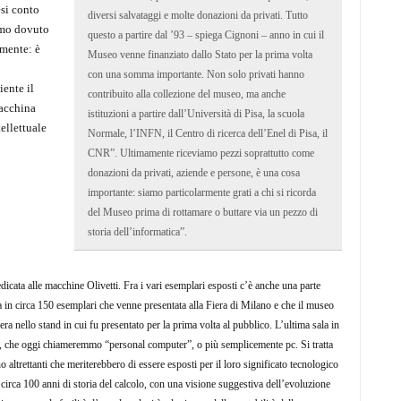
esi conto
diversi salvataggi e molte donazioni da privati. Tutto
amo dovuto
questo a partire dal ’93 – spiega Cignoni – anno in cui il
lmente: è
Museo venne finanziato dallo Stato per la prima volta
con una somma importante. Non solo privati hanno
iente il
contribuito alla collezione del museo, ma anche
acchina
istituzioni a partire dall’Università di Pisa, la scuola
ellettuale
Normale, l’INFN, il Centro di ricerca dell’Enel di Pisa, il
CNR”. Ultimamente riceviamo pezzi soprattutto come
donazioni da privati, aziende e persone, è una cosa
importante: siamo particolarmente grati a chi si ricorda
del Museo prima di rottamare o buttare via un pezzo di
storia dell’informatica”.
dicata alle macchine Olivetti. Fra i vari esemplari esposti c’è anche una parte
in circa 150 esemplari che venne presentata alla Fiera di Milano e che il museo
ra nello stand in cui fu presentato per la prima volta al pubblico. L’ultima sala in
ale, che oggi chiameremmo “personal computer”, o più semplicemente pc. Si tratta
 altrettanti che meriterebbero di essere esposti per il loro significato tecnologico
 circa 100 anni di storia del calcolo, con una visione suggestiva dell’evoluzione