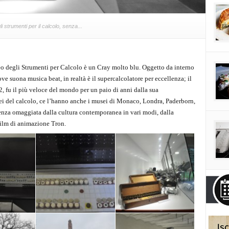
 strumenti per il calcolo, senza...
o degli Strumenti per Calcolo è un Cray molto blu. Oggetto da interno
ve suona musica beat, in realtà è il supercalcolatore per eccellenza; il
 fu il più veloce del mondo per un paio di anni dalla sua
sei del calcolo, ce l’hanno anche i musei di Monaco, Londra, Paderborn,
enza omaggiata dalla cultura contemporanea in vari modi, dalla
 film di animazione Tron.
nna Sarti
Foto di Arianna Sarti
Foto di Arianna Sarti
nna Sarti
Foto di Arianna Sarti
Foto di Arianna Sarti