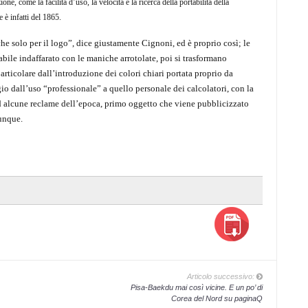
ne, come la facilità d’uso, la velocità e la ricerca della portabilità della
 è infatti del 1865.
e solo per il logo”, dice giustamente Cignoni, ed è proprio così; le
ile indaffarato con le maniche arrotolate, poi si trasformano
articolare dall’introduzione dei colori chiari portata proprio da
gio dall’uso “professionale” a quello personale dei calcolatori, con la
 alcune reclame dell’epoca, primo oggetto che viene pubblicizzato
unque.
Articolo successivo:
Pisa-Baekdu mai così vicine. E un po’ di
Corea del Nord su paginaQ