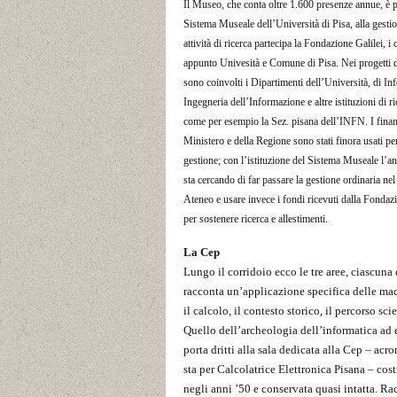
Il Museo, che conta oltre 1.600 presenze annue, è p
Sistema Museale dell’Università di Pisa, alla gestio
attività di ricerca partecipa la Fondazione Galilei, i
appunto Univesità e Comune di Pisa. Nei progetti d
sono coinvolti i Dipartimenti dell’Università, di In
Ingegneria dell’Informazione e altre istituzioni di r
come per esempio la Sez. pisana dell’INFN. I finan
Ministero e della Regione sono stati finora usati per
gestione; con l’istituzione del Sistema Museale l’a
sta cercando di far passare la gestione ordinaria nel
Ateneo e usare invece i fondi ricevuti dalla Fondaz
per sostenere ricerca e allestimenti.
La Cep
Lungo il corridoio ecco le tre aree, ciascuna 
racconta un’applicazione specifica delle ma
il calcolo, il contesto storico, il percorso scie
Quello dell’archeologia dell’informatica ad
porta dritti alla sala dedicata alla Cep – acr
sta per Calcolatrice Elettronica Pisana – cost
negli anni ’50 e conservata quasi intatta. Ra