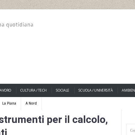
na quotidiana
LAVORO
CULTURA / TECH
SOCIALE
SCUOLA / UNIVERSITÀ
AMBIEN
La Piana
A Nord
trumenti per il calcolo,
ti