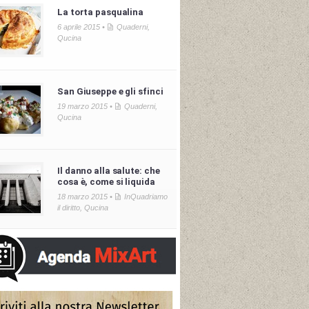
La torta pasqualina
6 aprile 2015 •
Quaderni
,
Qucina
San Giuseppe e gli sfinci
19 marzo 2015 •
Quaderni
,
Qucina
Il danno alla salute: che
cosa è, come si liquida
18 marzo 2015 •
InQuadriamo
il diritto
,
Qucina