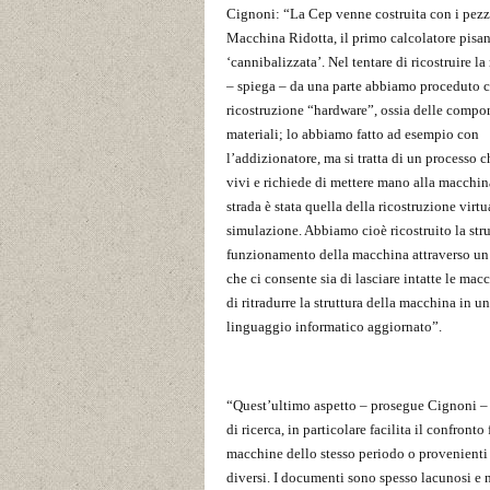
Cignoni: “La Cep venne costruita con i pezz
Macchina Ridotta, il primo calcolatore pisan
‘cannibalizzata’. Nel tentare di ricostruire l
– spiega – da una parte abbiamo proceduto c
ricostruzione “hardware”, ossia delle compo
materiali; lo abbiamo fatto ad esempio con
l’addizionatore, ma si tratta di un processo c
vivi e richiede di mettere mano alla macchina
strada è stata quella della ricostruzione virtu
simulazione. Abbiamo cioè ricostruito la strut
funzionamento della macchina attraverso un 
che ci consente sia di lasciare intatte le mac
di ritradurre la struttura della macchina in un
linguaggio informatico aggiornato”.
“Quest’ultimo aspetto – prosegue Cignoni – 
di ricerca, in particolare facilita il confronto 
macchine dello stesso periodo o provenienti
diversi. I documenti sono spesso lacunosi e n