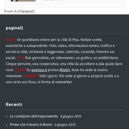
Tweets di @lapaginaQ
paginaQ
Cosa /
Un quotidiano online per la città di Pisa. Notizie scelte,
autentiche e autoprodotte. Foto, video, informazioni meteo, traffico e
servizi in città, inchieste e leggerezze, rubriche, curiosità, finestre sui
social.
Chi /
Due giornaliste, un videomaker, un grafico, un pubblicitario.
Cinque persone, una cooperativa, una città da ascoltare e alla quale dare
voce.
Dove /
Su
paginaq.it
presso
MixArt
, dove ha sede la nostra
redazione.
Quando /
Tutti i giorni. Più volte al giorno a propria scelta o a
una certa ora fissa, in forma di newsletter.
Recenti
Le condizioni dell’esperimento
6 giugno 2015
Prima che il teatro ti Rovini
6 giugno 2015