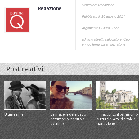
Scritto da:
Redazione
Redazione
Pubblicato il: 16 agosto 2014
Argomenti:
Cultura
,
Tech
adriano olivetti
,
calcolatore
,
Cep
,
enrico fermi
,
pisa
,
sincrotone
Post relativi
Ultime rime
Le macerie del nostro
Ti racconto il patrimonio
patrimonio, ridotto a
culturale. Arte digitale e
eventi o...
narrazione...