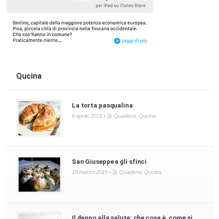
Qucina
La torta pasqualina
6 aprile 2015 •
Quaderni
,
Qucina
San Giuseppe e gli sfinci
19 marzo 2015 •
Quaderni
,
Qucina
Il danno alla salute: che cosa è, come si