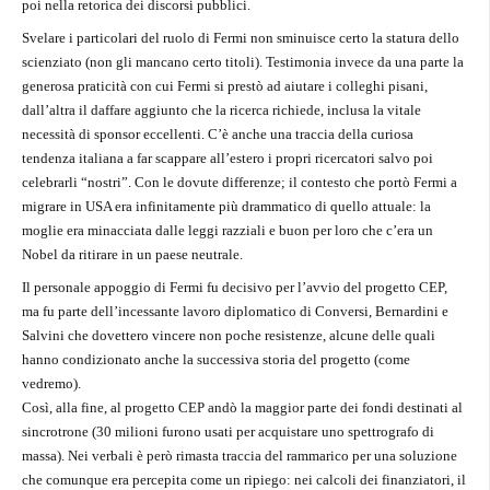
poi nella retorica dei discorsi pubblici.
Svelare i particolari del ruolo di Fermi non sminuisce certo la statura dello
scienziato (non gli mancano certo titoli). Testimonia invece da una parte la
generosa praticità con cui Fermi si prestò ad aiutare i colleghi pisani,
dall’altra il daffare aggiunto che la ricerca richiede, inclusa la vitale
necessità di sponsor eccellenti. C’è anche una traccia della curiosa
tendenza italiana a far scappare all’estero i propri ricercatori salvo poi
celebrarli “nostri”. Con le dovute differenze; il contesto che portò Fermi a
migrare in USA era infinitamente più drammatico di quello attuale: la
moglie era minacciata dalle leggi razziali e buon per loro che c’era un
Nobel da ritirare in un paese neutrale.
Il personale appoggio di Fermi fu decisivo per l’avvio del progetto CEP,
ma fu parte dell’incessante lavoro diplomatico di Conversi, Bernardini e
Salvini che dovettero vincere non poche resistenze, alcune delle quali
hanno condizionato anche la successiva storia del progetto (come
vedremo).
Così, alla fine, al progetto CEP andò la maggior parte dei fondi destinati al
sincrotrone (30 milioni furono usati per acquistare uno spettrografo di
massa). Nei verbali è però rimasta traccia del rammarico per una soluzione
che comunque era percepita come un ripiego: nei calcoli dei finanziatori, il