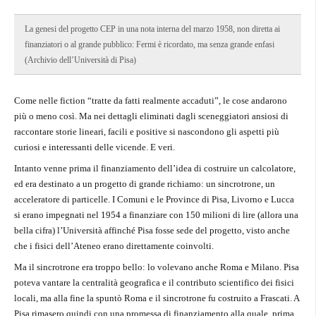
La genesi del progetto CEP in una nota interna del marzo 1958, non diretta ai
finanziatori o al grande pubblico: Fermi è ricordato, ma senza grande enfasi
(Archivio dell’Università di Pisa)
Come nelle fiction “tratte da fatti realmente accaduti”, le cose andarono
più o meno così. Ma nei dettagli eliminati dagli sceneggiatori ansiosi di
raccontare storie lineari, facili e positive si nascondono gli aspetti più
curiosi e interessanti delle vicende. E veri.
Intanto venne prima il finanziamento dell’idea di costruire un calcolatore,
ed era destinato a un progetto di grande richiamo: un sincrotrone, un
acceleratore di particelle. I Comuni e le Province di Pisa, Livorno e Lucca
si erano impegnati nel 1954 a finanziare con 150 milioni di lire (allora una
bella cifra) l’Università affinché Pisa fosse sede del progetto, visto anche
che i fisici dell’Ateneo erano direttamente coinvolti.
Ma il sincrotrone era troppo bello: lo volevano anche Roma e Milano. Pisa
poteva vantare la centralità geografica e il contributo scientifico dei fisici
locali, ma alla fine la spuntò Roma e il sincrotrone fu costruito a Frascati. A
Pisa rimasero quindi con una promessa di finanziamento alla quale, prima