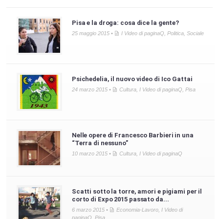
Pisa e la droga: cosa dice la gente?
25 maggio 2015 •
I Video di paginaQ
,
Politica
,
Sociale
Psichedelia, il nuovo video di Ico Gattai
24 marzo 2015 •
Cultura
,
I Video di paginaQ
,
Pisa
Nelle opere di Francesco Barbieri in una
“Terra di nessuno”
10 marzo 2015 •
Cultura
,
I Video di paginaQ
Scatti sotto la torre, amori e pigiami per il
corto di Expo 2015 passato da...
6 marzo 2015 •
Economia-Lavoro
,
I Video di
paginaQ
,
Pisa