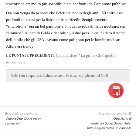
sincrotrone era molto più spendibile nei confronti dell’opinione pubblica.
Ora non venga da pensare che l’elettore medio degli anni ’50 coltivasse
profondi interessi per la fisica delle particelle. Semplicemente
“sincrotrone” era un bel parolone e, in quanto roba di fisica nucleare, era
“atomico”. Al pari di Gilda e del bikini, il due pezzi a cui fu dato il nome
dell’atollo che gli USA usavano come poligono per le bombe nucleari.
Allora era trendy.
LE PUNTATE PRECEDENTI:
Calcolatrice?
/
La prima CEP, quella
dimenticata
Nella foto in apertura: il sincrotrone di Frascati, completato nel 1959
Articolo precedente:
Articolo successivo:
VideoteQue
Dove vai in
Quaderno di
vacanza?
tendenza
SuperDuper Hats:
tutti i segreti dietro un cappello