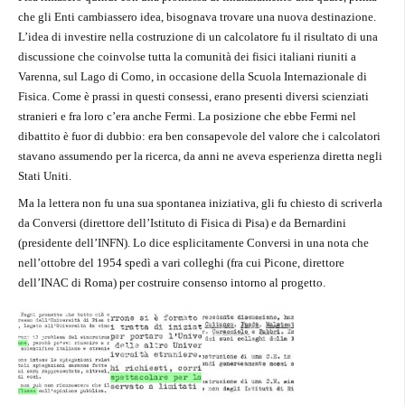
che gli Enti cambiassero idea, bisognava trovare una nuova destinazione.
L’idea di investire nella costruzione di un calcolatore fu il risultato di una
discussione che coinvolse tutta la comunità dei fisici italiani riuniti a
Varenna, sul Lago di Como, in occasione della Scuola Internazionale di
Fisica. Come è prassi in questi consessi, erano presenti diversi scienziati
stranieri e fra loro c’era anche Fermi. La posizione che ebbe Fermi nel
dibattito è fuor di dubbio: era ben consapevole del valore che i calcolatori
stavano assumendo per la ricerca, da anni ne aveva esperienza diretta negli
Stati Uniti.
Ma la lettera non fu una sua spontanea iniziativa, gli fu chiesto di scriverla
da Conversi (direttore dell’Istituto di Fisica di Pisa) e da Bernardini
(presidente dell’INFN). Lo dice esplicitamente Conversi in una nota che
nell’ottobre del 1954 spedì a vari colleghi (fra cui Picone, direttore
dell’INAC di Roma) per costruire consenso intorno al progetto.