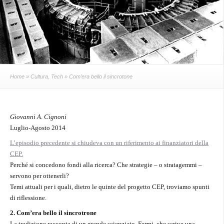
Home
»
Cultura
,
Tech
» Com’era bello il sincrotone
Giovanni A. Cignoni
Luglio-Agosto 2014
L’episodio precedente si chiudeva con un riferimento ai finanziatori della
CEP.
Perché si concedono fondi alla ricerca? Che strategie – o stratagemmi –
servono per ottenerli?
Temi attuali per i quali, dietro le quinte del progetto CEP, troviamo spunti
di riflessione.
2. Com’era bello il sincrotrone
La tradizione racconta di un grande scienziato, Fermi, che scrive una