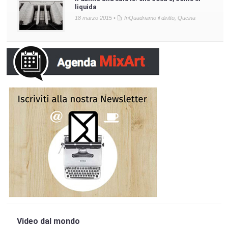
liquida
18 marzo 2015 •
InQuadriamo il diritto
,
Qucina
Video dal mondo