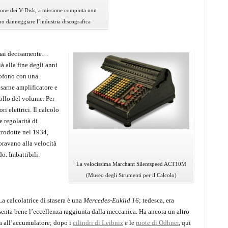
ione dei V-Disk, a missione compiuta non
o danneggiare l’industria discografica
rmai decisamente…
ià alla fine degli anni
fono con una
usarne amplificatore e
ollo del volume. Per
ri elettrici. Il calcolo
 regolarità di
trodotte nel 1934,
voravano alla velocità
o. Imbattibili.
La velocissima Marchant Silentspeed ACT10M
(Museo degli Strumenti per il Calcolo)
a calcolatrice di stasera è una
Mercedes-Euklid 16
; tedesca, era
enta bene l’eccellenza raggiunta dalla meccanica. Ha ancora un altro
ta all’accumulatore; dopo i
cilindri di Leibniz
e le
ruote di Odhner
, qui