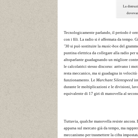
La distruz
dovevan
Tecnologicamente parlando, il periodo è o
con i fili. La radio si è affermata da tempo. G
’30 si può sostituire la
music-box
del grammo
puntina elettrica da collegare alla radio per 
altoparlante guadagnando un migliore contr
le calcolatrici stesso discorso: arrivano i moto
resta meccanico, ma si guadagna in velocità e
funzionamento. Le
Marchant Silentspeed
in
durante le moltiplicazioni e le divisioni, la
equivalente di 17 giri di manovella al second
Tuttavia, qualche manovella resiste ancora. L
apparsa sul mercato già da tempo, ma rappres
meccanismo per trasmettere la cifra imposta