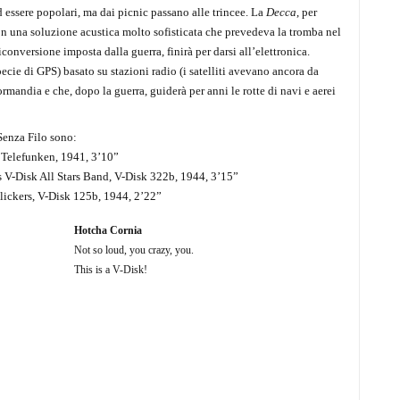
 essere popolari, ma dai picnic passano alle trincee. La
Decca
, per
n una soluzione acustica molto sofisticata che prevedeva la tromba nel
iconversione imposta dalla guerra, finirà per darsi all’elettronica.
cie di GPS) basato su stazioni radio (i satelliti avevano ancora da
ormandia e che, dopo la guerra, guiderà per anni le rotte di navi e aerei
 Senza Filo sono:
, Telefunken, 1941, 3’10”
V-Disk All Stars Band, V-Disk 322b, 1944, 3’15”
Slickers, V-Disk 125b, 1944, 2’22”
Hotcha Cornia
Not so loud, you crazy, you.
This is a V-Disk!