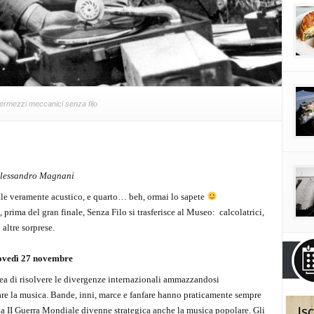
ermezzi meccanici senza filo
 Alessandro Magnani
icale veramente acustico, e quarto… beh, ormai lo sapete
prima del gran finale, Senza Filo si trasferisce al Museo: calcolatrici,
altre sorprese.
iovedì 27 novembre
dea di risolvere le divergenze internazionali ammazzandosi
are la musica. Bande, inni, marce e fanfare hanno praticamente sempre
 la II Guerra Mondiale divenne strategica anche la musica popolare. Gli