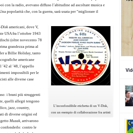
oi con la radio, avevano diffuso l’abitudine ad ascoltare musica e
 Una popolarità che, con la guerra, sarà usata per “migliorare il
-Disk
americani, dove V,
te USA fra l’ottobre 1943
 dischi (oltre novecento 78
 prima grandezza prima al
ler a Billie Holiday, tanto
discografiche americane
 ’42 al ’48, l’appello
Vi
imenti impossibili per le
isti alle diverse case
aso: i brani più struggenti
te, quelli allegri tengono
L’inconfondibile etichetta di un V-Disk,
ico, jazz, country,
con un esempio di collaborazione fra artisti
ati di diverse origini ed
rogetto
Muzak
, arrivarono
 confonderlo: contro le