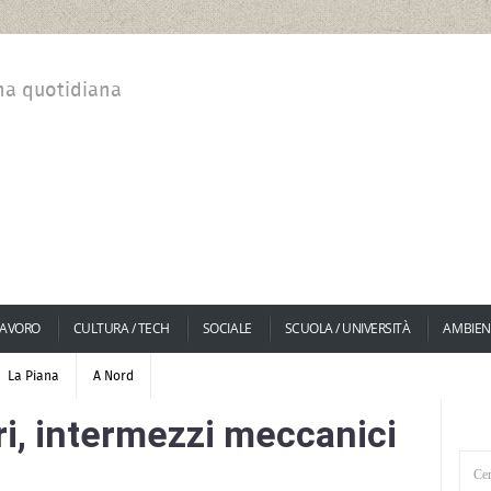
na quotidiana
LAVORO
CULTURA / TECH
SOCIALE
SCUOLA / UNIVERSITÀ
AMBIEN
La Piana
A Nord
i, intermezzi meccanici