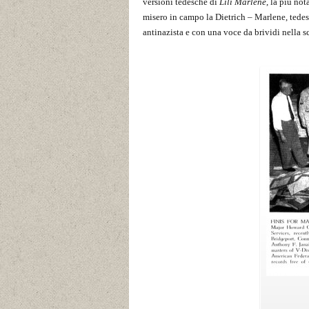
versioni tedesche di
Lili Marlene
, la più no
misero in campo la Dietrich – Marlene, tede
antinazista e con una voce da brividi nella s