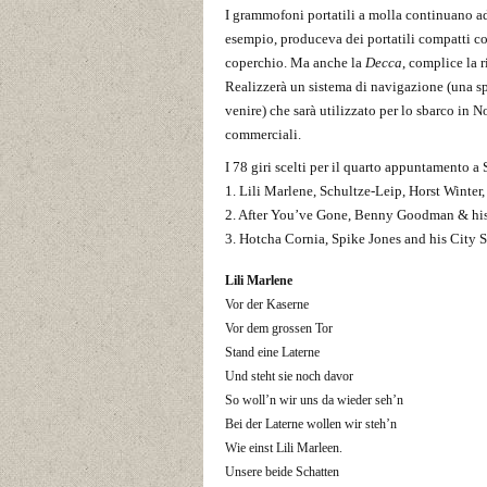
I grammofoni portatili a molla continuano ad
esempio, produceva dei portatili compatti co
coperchio. Ma anche la
Decca
, complice la r
Realizzerà un sistema di navigazione (una spe
venire) che sarà utilizzato per lo sbarco in N
commerciali.
I 78 giri scelti per il quarto appuntamento a
1. Lili Marlene, Schultze-Leip, Horst Winter
2. After You’ve Gone, Benny Goodman & his 
3. Hotcha Cornia, Spike Jones and his City 
Lili Marlene
Vor der Kaserne
Vor dem grossen Tor
Stand eine Laterne
Und steht sie noch davor
So woll’n wir uns da wieder seh’n
Bei der Laterne wollen wir steh’n
Wie einst Lili Marleen.
Unsere beide Schatten