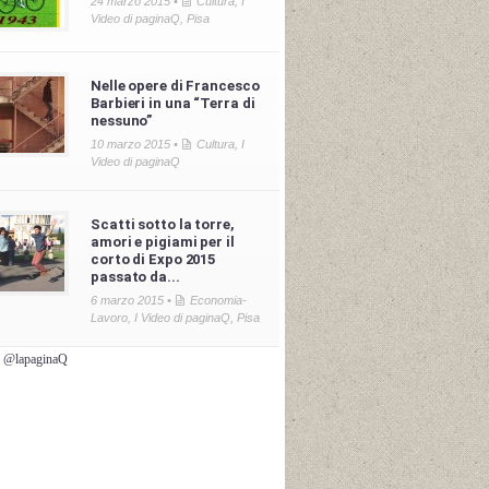
24 marzo 2015 •
Cultura
,
I
Video di paginaQ
,
Pisa
Nelle opere di Francesco
Barbieri in una “Terra di
nessuno”
10 marzo 2015 •
Cultura
,
I
Video di paginaQ
Scatti sotto la torre,
amori e pigiami per il
corto di Expo 2015
passato da...
6 marzo 2015 •
Economia-
Lavoro
,
I Video di paginaQ
,
Pisa
i @lapaginaQ