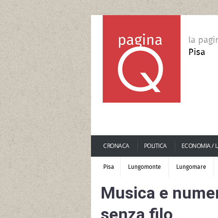
la pagi
Pisa
CRONACA
POLITICA
ECONOMIA / 
Pisa
Lungomonte
Lungomare
Musica e numer
senza filo