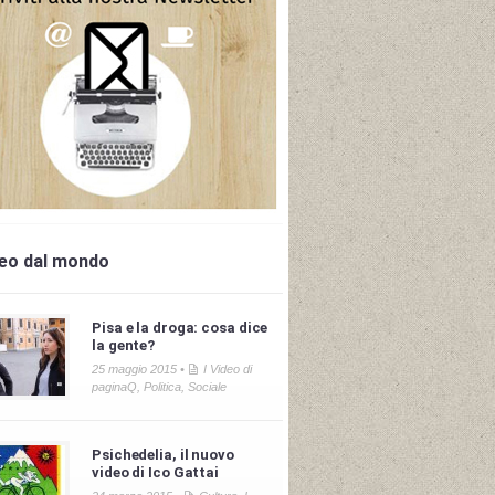
deo dal mondo
Pisa e la droga: cosa dice
la gente?
25 maggio 2015 •
I Video di
paginaQ
,
Politica
,
Sociale
Psichedelia, il nuovo
video di Ico Gattai