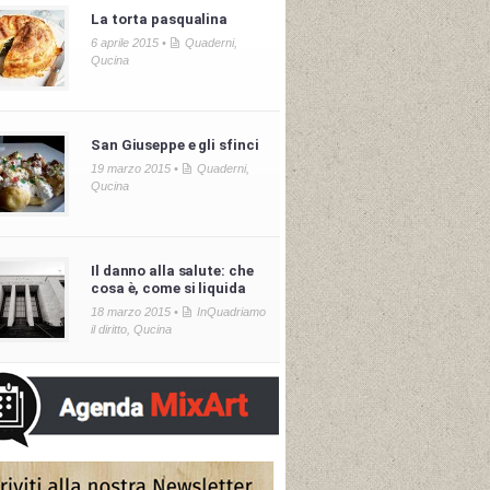
La torta pasqualina
6 aprile 2015 •
Quaderni
,
Qucina
San Giuseppe e gli sfinci
19 marzo 2015 •
Quaderni
,
Qucina
Il danno alla salute: che
cosa è, come si liquida
18 marzo 2015 •
InQuadriamo
il diritto
,
Qucina