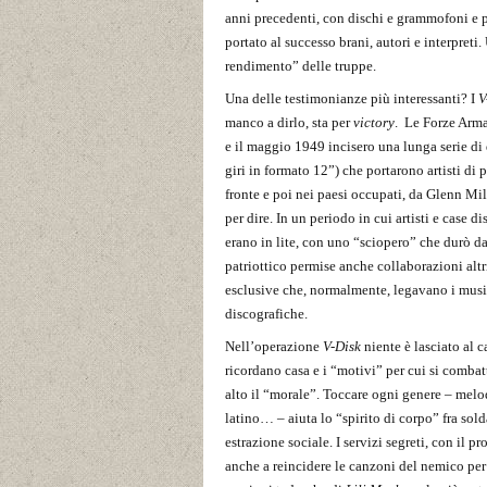
anni precedenti, con dischi e grammofoni e p
portato al successo brani, autori e interpreti.
rendimento” delle truppe.
Una delle testimonianze più interessanti? I
V
manco a dirlo, sta per
victory
. Le Forze Arma
e il maggio 1949 incisero una lunga serie di
giri in formato 12”) che portarono artisti di
fronte e poi nei paesi occupati, da Glenn Mil
per dire. In un periodo in cui artisti e case 
erano in lite, con uno “sciopero” che durò dal
patriottico permise anche collaborazioni altr
esclusive che, normalmente, legavano i music
discografiche.
Nell’operazione
V-Disk
niente è lasciato al c
ricordano casa e i “motivi” per cui si combat
alto il “morale”. Toccare ogni genere – melod
latino… – aiuta lo “spirito di corpo” fra sold
estrazione sociale. I servizi segreti, con il p
anche a reincidere le canzoni del nemico per