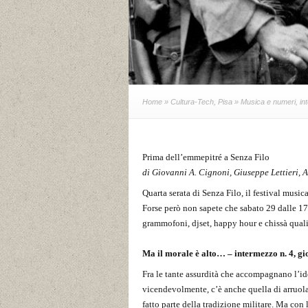
Home
»
Cultura-Tech
,
Pisa
» Musica e numeri, int
Prima dell’emmepitré a Senza Filo
di Giovanni A. Cignoni, Giuseppe Lettieri,
Quarta serata di Senza Filo, il festival mus
Forse però non sapete che sabato 29 dalle 17, 
grammofoni, djset, happy hour e chissà quali 
Ma il morale è alto… – intermezzo n. 4, g
Fra le tante assurdità che accompagnano l’i
vicendevolmente, c’è anche quella di arruol
fatto parte della tradizione militare. Ma con