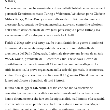
& Rock).
Come avveniva il reclutamento dei criptoanalisti? Inizialmente per contatti
personali Denniston contatta Turing e Welchman, Welchman porta Clarke e
Milner­Barry
,
Milner­Barry
conosce Alexander… Poi quando i numeri
crescono, la cooptazione diventa metodica attraverso controlli e selezioni,
nell’ambito delle chiamate di leva (così per esempio è preso Hilton), ma
anche tenendo d’occhio quel che succede fra i civili.
Fedeli al
Keep calm and carry on
, fra i tanti fastidi della guerra i londinesi
trovavano decisamente insopportabile la sempre minor difficoltà dei
cruciverba del
Daily Telegraph
. Il giornale ricevette una lettera da un tale
W.A.J. Gavin
, presidente dell’Eccentrics Club, che sfidava i lettori del
quotidiano a risolvere in meno di 12 minuti un cruciverba allegato. La
sfida fu accolta, la prova organizzata nella sede del giornale, la scommessa
vinta e l’assegno versato in beneficienza. Il 13 gennaio 1942 il cruciverba
fu poi pubblicato a beneficio di tutti i lettori.
Il tutto non sfuggì al
col. Nichols
di BP, che con molta discrezione,
contattò i partecipanti alla sfida e ne selezionò alcuni. I cruciverba non
hanno direttamente a che fare con la criptoanalisi, ma l’intuito e la capacità
di concentrarsi su un problema sì. Nel film la storia è romanzata. Ma per
pochi fotogrammi, compilato in un rifugio antiaereo durante un