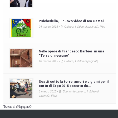
Psichedelia, il nuovo video di Ico Gattai
24 marzo 2015 •
Cultura
,
I Video di paginaQ
,
Pisa
Nelle opere di Francesco Barbieri in una
“Terra di nessuno”
10 marzo 2015 •
Cultura
,
I Video di paginaQ
Scatti sotto la torre, amori e pigiami per il
corto di Expo 2015 passato da...
6 marzo 2015 •
Economia-Lavoro
,
I Video di
paginaQ
,
Pisa
Tweets di @lapaginaQ