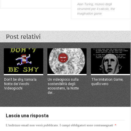
Alan Turing
,
museo degli
strumenti per il calcolo
,
the
imagination game
Post relativi
Don’t be shy, torna la
Un videogioco sulla
The Imitation Game,
Notte dei Vecchi
sostenibilità degli
quello vero
Videogiochi
ecosistemi, la Notte
dei...
Lascia una risposta
L'indirizzo email non verrà pubblicato.
I campi obbligatori sono contrassegnati
*