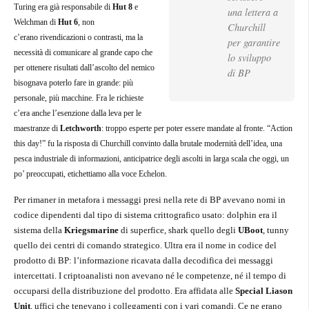
Turing era già responsabile di
Hut 8
e
una lettera a
Welchman di
Hut 6
, non
Churchill
c’erano rivendicazioni o contrasti, ma la
per garantire
necessità di comunicare al grande capo che
lo sviluppo
per ottenere risultati dall’ascolto del nemico
di BP
bisognava poterlo fare in grande: più
personale, più macchine. Fra le richieste
c’era anche l’esenzione dalla leva per le
maestranze di
Letchworth
: troppo esperte per poter essere mandate al fronte. “Action
this day!” fu la risposta di Churchill convinto dalla brutale modernità dell’idea, una
pesca industriale di informazioni, anticipatrice degli ascolti in larga scala che oggi, un
po’ preoccupati, etichettiamo alla voce Echelon.
Per rimaner in metafora i messaggi presi nella rete di BP avevano nomi in
codice dipendenti dal tipo di sistema crittografico usato: dolphin era il
sistema della
Kriegsmarine
di superfice, shark quello degli
U­Boot
, tunny
quello dei centri di comando strategico. Ultra era il nome in codice del
prodotto di BP: l’informazione ricavata dalla decodifica dei messaggi
intercettati. I criptoanalisti non avevano né le competenze, né il tempo di
occuparsi della distribuzione del prodotto. Era affidata alle
Special Liason
Unit
, uffici che tenevano i collegamenti con i vari comandi. Ce ne erano