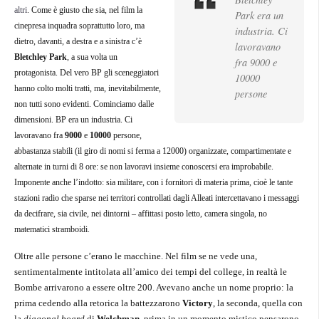
altri
. Come è giusto che sia, nel film la
Park era un
cinepresa inquadra soprattutto loro, ma
industria. Ci
dietro, davanti, a destra e a sinistra c’è
lavoravano
Bletchley Park
, a sua volta un
fra 9000 e
protagonista. Del vero BP gli sceneggiatori
10000
hanno colto molti tratti, ma, inevitabilmente,
persone
non tutti sono evidenti. Cominciamo dalle
dimensioni. BP era un industria. Ci
lavoravano fra
9000
e
10000
persone,
abbastanza stabili (il giro di nomi si ferma a 12000) organizzate, compartimentate e
alternate in turni di 8 ore: se non lavoravi insieme conoscersi era improbabile.
Imponente anche l’indotto: sia militare, con i fornitori di materia prima, cioè le tante
stazioni radio che sparse nei territori controllati dagli Alleati intercettavano i messaggi
da decifrare, sia civile, nei dintorni – affittasi posto letto, camera singola, no
matematici stramboidi.
Oltre alle persone c’erano le macchine. Nel film se ne vede una,
sentimentalmente intitolata all’amico dei tempi del college, in realtà le
Bombe arrivarono a essere oltre 200. Avevano anche un nome proprio: la
prima cedendo alla retorica la battezzarono
Victory
, la seconda, quella con
la
diagonal board
di
Welchman
, prima in un momento mistico pensarono