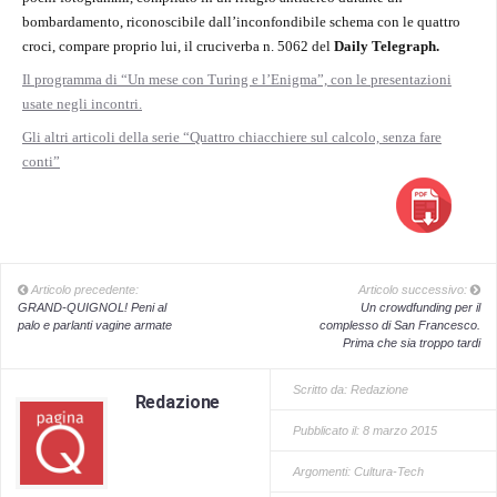
bombardamento, riconoscibile dall’inconfondibile schema con le quattro
croci, compare proprio lui, il cruciverba n. 5062 del
Daily Telegraph.
Il programma di “Un mese con Turing e l’Enigma”, con le presentazioni
usate negli incontri.
Gli altri articoli della serie “Quattro chiacchiere sul calcolo, senza fare
conti”
Articolo precedente:
Articolo successivo:
GRAND-QUIGNOL! Peni al
Un crowdfunding per il
palo e parlanti vagine armate
complesso di San Francesco.
Prima che sia troppo tardi
Scritto da:
Redazione
Redazione
Pubblicato il: 8 marzo 2015
Argomenti:
Cultura-Tech