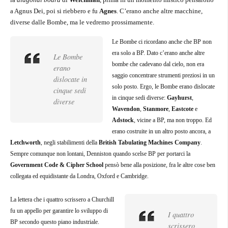
a Agnus Dei, poi si riebbero e fu
Agnes
. C’erano anche altre macchine,
diverse dalle Bombe, ma le vedremo prossimamente.
Le Bombe ci ricordano anche che BP non
era solo a BP. Dato c’erano anche altre
Le Bombe
bombe che cadevano dal cielo, non era
erano
saggio concentrare strumenti preziosi in un
dislocate in
solo posto. Ergo, le Bombe erano dislocate
cinque sedi
in cinque sedi diverse:
Gayhurst
,
diverse
Wavendon
,
Stanmore
,
Eastcote
e
Adstock
, vicine a BP, ma non troppo. Ed
erano costruite in un altro posto ancora, a
Letchworth
, negli stabilimenti della
British Tabulating Machines Company
.
Sempre comunque non lontani, Denniston quando scelse BP per portarci la
Government Code & Cipher School
pensò bene alla posizione, fra le altre cose ben
collegata ed equidistante da Londra, Oxford e Cambridge.
La lettera che i quattro scrissero a Churchill
fu un appello per garantire lo sviluppo di
I quattro
BP secondo questo piano industriale.
scrissero