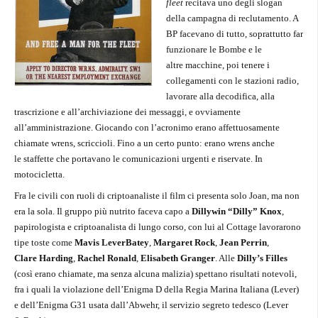
fleet
recitava uno degli slogan
della campagna di reclutamento. A
BP facevano di tutto, soprattutto far
funzionare le Bombe e le
altre macchine, poi tenere i
collegamenti con le stazioni radio,
lavorare alla decodifica, alla
trascrizione e all’archiviazione dei messaggi, e ovviamente
all’amministrazione. Giocando con l’acronimo erano affettuosamente
chiamate wrens, scriccioli. Fino a un certo punto: erano wrens anche
le staffette che portavano le comunicazioni urgenti e riservate. In
motocicletta.
Fra le civili con ruoli di criptoanaliste il film ci presenta solo Joan, ma non
era la sola. Il gruppo più nutrito faceva capo a
Dillywin “Dilly” Knox
,
papirologista e criptoanalista di lungo corso, con lui al Cottage lavorarono
tipe toste come
Mavis Lever­Batey
,
Margaret Rock
,
Jean Perrin
,
Clare Harding
,
Rachel Ronald
,
Elisabeth Granger
. Alle
Dilly’s Filles
(così erano chiamate, ma senza alcuna malizia) spettano risultati notevoli,
fra i quali la violazione dell’Enigma D della Regia Marina Italiana (Lever)
e dell’Enigma G31 usata dall’Abwehr, il servizio segreto tedesco (Lever