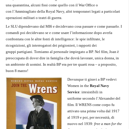
una quarantina, alcuni fissi come quello con il War Office o
con l’Ammiragliato della Royal Navy, altri temporanei legati a particolari
operazioni militari o teatri di guerra.
Le SLU dipendevano dal MI6 e decidevano cosa passare e come passarlo. I
comandi poi decidevano se e come usare l’informazione dopo averla
confrontata con le altre fonti di intelligence: le spie infiltrate, le
ricognizioni, gli interrogatori dei prigionieri, i rapporti dei
gruppi partigiani. Torniamo al personale impiegato a BP. Nel film, Joan è
preoccupata di dover dire in famiglia che dovrà lavorare, unica donna, in
un ambiente di uomini. In realtà BP era per tre quarti rosa – a proposito,
buon 8 marzo!
Dovunque ti giravi a BP vedevi
Women in the
Royal Navy
Service
: irresistibili in
uniforme secondo l’Alexander del
film. Il WRENS come corpo fu
attivato una prima volta dal 1917
al 1919 e poi, per necessità, di
nuovo nel 1939:
free a man for the