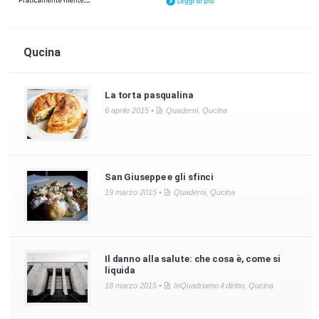
Qucina
La torta pasqualina
6 aprile 2015 •
Quaderni
,
Qucina
San Giuseppe e gli sfinci
19 marzo 2015 •
Quaderni
,
Qucina
Il danno alla salute: che cosa è, come si
liquida
18 marzo 2015 •
InQuadriamo il diritto
,
Qucina