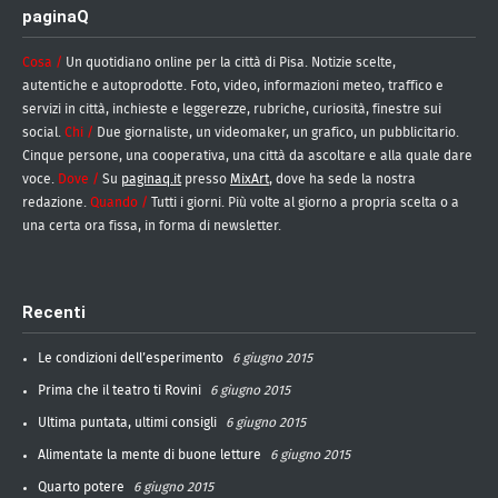
paginaQ
Cosa /
Un quotidiano online per la città di Pisa. Notizie scelte,
autentiche e autoprodotte. Foto, video, informazioni meteo, traffico e
servizi in città, inchieste e leggerezze, rubriche, curiosità, finestre sui
social.
Chi /
Due giornaliste, un videomaker, un grafico, un pubblicitario.
Cinque persone, una cooperativa, una città da ascoltare e alla quale dare
voce.
Dove /
Su
paginaq.it
presso
MixArt
, dove ha sede la nostra
redazione.
Quando /
Tutti i giorni. Più volte al giorno a propria scelta o a
una certa ora fissa, in forma di newsletter.
Recenti
Le condizioni dell’esperimento
6 giugno 2015
Prima che il teatro ti Rovini
6 giugno 2015
Ultima puntata, ultimi consigli
6 giugno 2015
Alimentate la mente di buone letture
6 giugno 2015
Quarto potere
6 giugno 2015