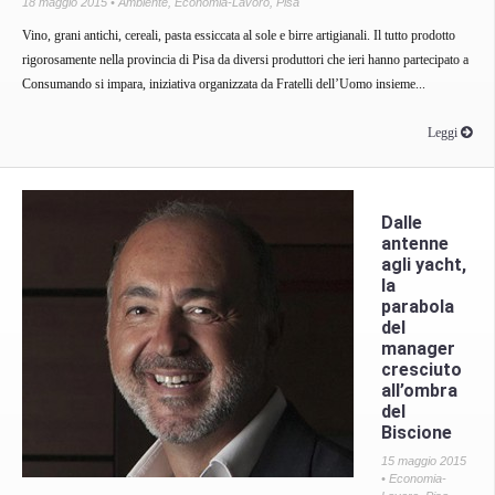
18 maggio 2015 •
Ambiente
,
Economia-Lavoro
,
Pisa
Vino, grani antichi, cereali, pasta essiccata al sole e birre artigianali. Il tutto prodotto
rigorosamente nella provincia di Pisa da diversi produttori che ieri hanno partecipato a
Consumando si impara, iniziativa organizzata da Fratelli dell’Uomo insieme...
Leggi
Dalle
antenne
agli yacht,
la
parabola
del
manager
cresciuto
all’ombra
del
Biscione
15 maggio 2015
•
Economia-