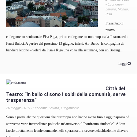
•
Economia-
Lavoro
,
Mondo
,
Pisa
Presentato il
nuovo
collegamento settimanale Pisa-Riga, primo collegamento non-stop tra la Toscana ed i
Paesi Baltici. A partire dal prossimo 13 giugno, infatti, Air Baltic -la compagnia di
bandiera lettone – volerà da Pisa a Riga una volta alla settimana, con un Boeing...
Leggi
Città del
Teatro: “In ballo ci sono i soldi della comunità, serve
trasparenza”
26 maggio 2015 •
Economia-Lavoro
,
Lungomonte
Sono a porvi alcune questioni che purtroppo non hanno avuto fino a oggi risposta né
attraverso varie interpellanze politiche né attraverso il “confronto sindacale”. Allora
faccio direttamente le mie domande nella speranza di ricevere delucidazioni e di avere