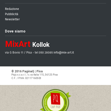
Redazione
Pubblicità
Newsletter
Dove siamo
MixArt
Kollok
via G Bovio 11 / Pisa - tel 050 28085
info@mix-art.it
© 2016 PaginaQ | Pisa
Piqù s.c.a.r.l.
/ c.so Italia 115, 56125 Pisa
C.F.: / P.IVA: 02117160503