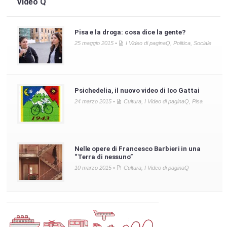
Video Q
Pisa e la droga: cosa dice la gente?
25 maggio 2015 •
I Video di paginaQ
,
Politica
,
Sociale
Psichedelia, il nuovo video di Ico Gattai
24 marzo 2015 •
Cultura
,
I Video di paginaQ
,
Pisa
Nelle opere di Francesco Barbieri in una
“Terra di nessuno”
10 marzo 2015 •
Cultura
,
I Video di paginaQ