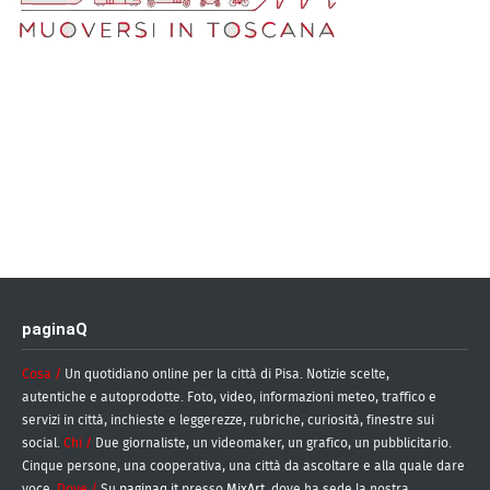
paginaQ
Cosa /
Un quotidiano online per la città di Pisa. Notizie scelte,
autentiche e autoprodotte. Foto, video, informazioni meteo, traffico e
servizi in città, inchieste e leggerezze, rubriche, curiosità, finestre sui
social.
Chi /
Due giornaliste, un videomaker, un grafico, un pubblicitario.
Cinque persone, una cooperativa, una città da ascoltare e alla quale dare
voce.
Dove /
Su
paginaq.it
presso
MixArt
, dove ha sede la nostra