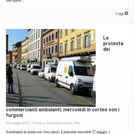
tutte quelle...
Leggi
La
protesta
dei
commercianti ambulanti: mercoledì in corteo con i
furgoni
25 maggio 2015 •
Cronaca
,
Economia-Lavoro
,
Pisa
Scendranno in strada con i loro mezzi, il prossimo mercoledì 27 maggio, i