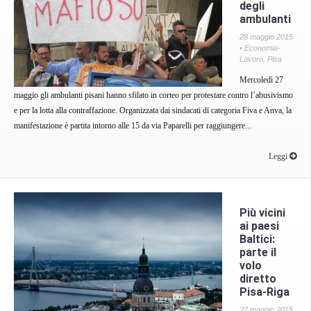
degli
ambulanti
28 maggio 2015
•
Economia-
Lavoro
,
Pisa
Mercoledì 27
maggio gli ambulanti pisani hanno sfilato in corteo per protestare contro l’abusivismo
e per la lotta alla contraffazione. Organizzata dai sindacati di categoria Fiva e Anva, la
manifestazione è partita intorno alle 15 da via Paparelli per raggiungere...
Leggi
Più vicini
ai paesi
Baltici:
parte il
volo
diretto
Pisa-Riga
27 maggio 2015