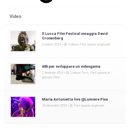
Video
Il Lucca Film Festival omaggia David
Cronenberg
2 marzo 2015 •
Cultura
,
Fare spazio ai giovani
48h per sviluppare un videogame
1 febbraio 2015 •
Cultura-Tech
,
Fare spazio ai
giovani
,
Pisa
Maria Antonietta live @Lumiere Pisa
30 dicembre 2014 •
Fare spazio ai giovani