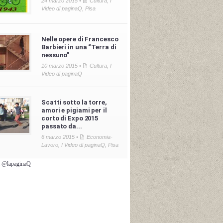
24 marzo 2015 •
Cultura
,
I
Video di paginaQ
,
Pisa
Nelle opere di Francesco
Barbieri in una “Terra di
nessuno”
10 marzo 2015 •
Cultura
,
I
Video di paginaQ
Scatti sotto la torre,
amori e pigiami per il
corto di Expo 2015
passato da...
6 marzo 2015 •
Economia-
Lavoro
,
I Video di paginaQ
,
Pisa
i @lapaginaQ