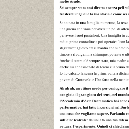
molte strade.
Sei sempre stata così diretta e senza peli 
trasferelli? Qual è la tua storia e come sei
Sono nata in una famiglia numerosa, la terza 
una guerra continua per avere un po’ di atten
per avere i suoi pantaloni. Una famiglia in c
radici prima contadine e poi operaie: “con la
sfigurare!” Questo era il mantra che si predi
timore a rivolgermi a chiunque, potente o ult
Anche il teatro c’è sempre stato, mia madre
anche lui appassionato di teatro e il primo d
Io ho calcato la scena la prima volta a dician
povero di Grotowski e l’ho fatto nella manier
Ah ah ah, un ottimo modo per coniugare il
con gioia il gran gioco dei sensi, nel mond
l’Accademia d’Arte Drammatica hai conosciu
performative, hai fatto incursioni nel Burl
una cosa che vogliamo sapere. Parlando co
sull’arte teatrale: da un lato una tua difes
rottura, l’esperimento. Quindi ci chiediamo: