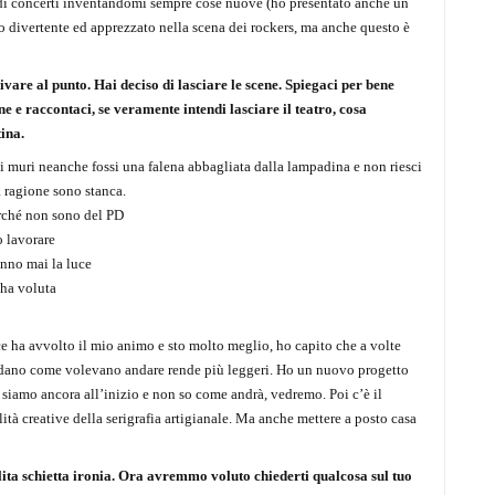
e di concerti inventandomi sempre cose nuove (ho presentato anche un
ato divertente ed apprezzato nella scena dei rockers, ma anche questo è
re al punto. Hai deciso di lasciare le scene. Spiegaci per bene
ne e raccontaci, se veramente intendi lasciare il teatro, cosa
ina.
 i muri neanche fossi una falena abbagliata dalla lampadina e non riesci
la ragione sono stanca.
rché non sono del PD
o lavorare
anno mai la luce
 ha voluta
e ha avvolto il mio animo e sto molto meglio, ho capito che a volte
 vadano come volevano andare rende più leggeri. Ho un nuovo progetto
a siamo ancora all’inizio e non so come andrà, vedremo. Poi c’è il
lità creative della serigrafia artigianale. Ma anche mettere a posto casa
solita schietta ironia. Ora avremmo voluto chiederti qualcosa sul tuo