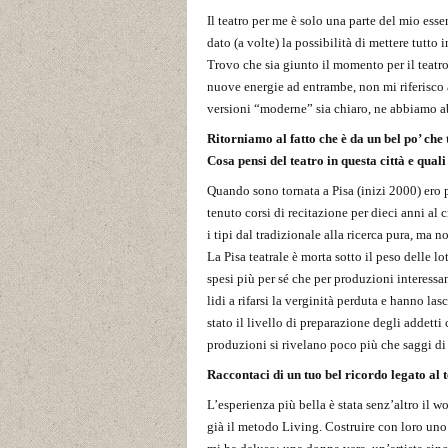
Il teatro per me è solo una parte del mio esse
dato (a volte) la possibilità di mettere tutto
Trovo che sia giunto il momento per il teatro 
nuove energie ad entrambe, non mi riferisco 
versioni “moderne” sia chiaro, ne abbiamo ab
Ritorniamo al fatto che è da un bel po’ che 
Cosa pensi del teatro in questa città e quali
Quando sono tornata a Pisa (inizi 2000) e
tenuto corsi di recitazione per dieci anni al 
i tipi dal tradizionale alla ricerca pura, ma 
La Pisa teatrale è morta sotto il peso delle lo
spesi più per sé che per produzioni interessanti
lidi a rifarsi la verginità perduta e hanno las
stato il livello di preparazione degli addett
produzioni si rivelano poco più che saggi di 
Raccontaci di un tuo bel ricordo legato al t
L’esperienza più bella è stata senz’altro i
già il metodo Living. Costruire con loro uno