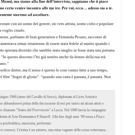
Monni, ma siamo alla fine dell’intervista, sappiamo che ti piace
 certo venire incontro alle tue ire. Per cui, ecco… adesso sta a te.
cemente staremo ad ascoltare.
vorare con un uomo del genere, un vero artista, uomo colto e popolare
a voglio citarlo.
lmente, parliamo di beat generation e Fernanda Pivano, racconto di
 lamentava ormai ottantenne di essere stata fedele al marito quando i
te spietata dicendo che sarebbe stato meglio se fosse stata una puttana
: “Io questo discorso l’ho già sentito anche da donne della tua età
vano.”
losofico dietro, ma il senso è questo le cose vanno fatte a suo tempo,
el film “Sogni di gloria”: “quando una carta è passata, è passata. Non
gno 1966 (anno del Cavallo di fuoco), diplomata al Liceo Artistico
e abbandonerà prima della discussione di tesi per unirsi ad alcuni attori e
o chiamata “Teatro del Provvisorio” a Lucca. Nel 1989 lascia la compagnia
emia di Arte Drammatica P.Sharoff. Alla fine degli anni ’90 torna a Pisa e
tista psichedelica, musicista, performer.
 si conosce, Cristina è un mistero, una mina vagante della scena sotterranea…