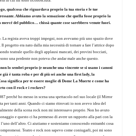
era in cui mi sono riconosciuta.
o, qualcosa che riguardava proprio la tua storia e le tue
eressante. Abbiamo avuto la sensazione che quella fosse proprio la
lla mercé del pubblico… chissà quante cose sarebbero venute fuori.
o. La regista aveva troppi impegni, non avevamo più uno spazio dove
Il progetto era nato dalla mia necessità di tornare a fare l’attrice dopo
 mondo teatrale quello degli applausi mancati, dei provini bocciati,
he sono una perdente non poteva che andar male anche questo.
on lo sembri proprio (e neanche una vincente se si usano i canoni
 già è tanta roba e per di più sei anche una first lady, la
Cosa significa per te essere moglie di Dome La Muerte e come ha
orto con il rock e i rockers?
87 perché ho messo in scena una spettacolo nel suo locale (il Mirror
ista per tanti anni. Quando ci siamo ritrovati io non avevo idea del
lmente della scena rock non mi interessavo proprio. Non ho avuto
naggio e questo ci ha permesso di avere un rapporto alla pari con la
e l’uno dell’altro. Ci aiutiamo e sosteniamo conoscendo entrambi cosa
za compromessi. Teatro e rock non sapevo come coniugarli, poi mi sono