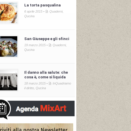
La torta pasqualina
6 aprile 2015 •
Quaderni
,
Qucina
San Giuseppe e gli sfinci
19 marzo 2015 •
Quaderni
,
Qucina
Il danno alla salute: che
cosa è, come si liquida
18 marzo 2015 •
InQuadriamo
il diritto
,
Qucina