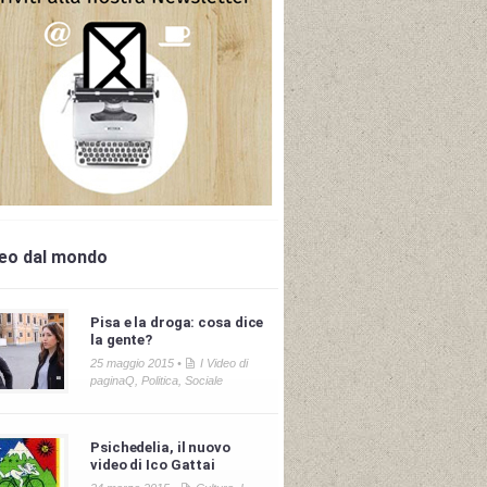
deo dal mondo
Pisa e la droga: cosa dice
la gente?
25 maggio 2015 •
I Video di
paginaQ
,
Politica
,
Sociale
Psichedelia, il nuovo
video di Ico Gattai