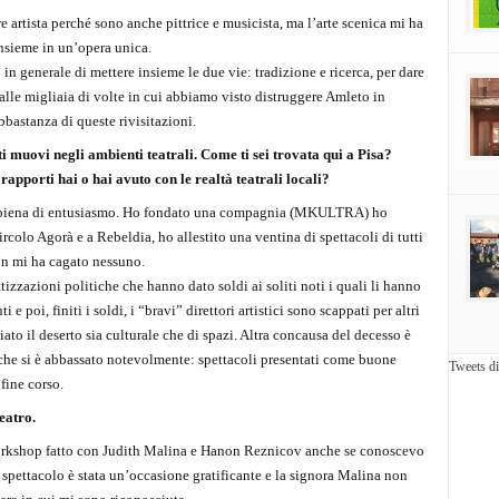
re artista perché sono anche pittrice e musicista, ma l’arte scenica mi ha
 insieme in un’opera unica.
in generale di mettere insieme le due vie: tradizione e ricerca, per dare
alle migliaia di volte in cui abbiamo visto distruggere Amleto in
bastanza di queste rivisitazioni.
ti muovi negli ambienti teatrali. Come ti sei trovata qui a Pisa?
 rapporti hai o hai avuto con le realtà teatrali locali?
ro piena di entusiasmo. Ho fondato una compagnia (MKULTRA) ho
circolo Agorà e a Rebeldia, ho allestito una ventina di spettacoli di tutti
non mi ha cagato nessuno.
ttizzazioni politiche che hanno dato soldi ai soliti noti i quali li hanno
 e poi, finiti i soldi, i “bravi” direttori artistici sono scappati per altri
ciato il deserto sia culturale che di spazi. Altra concausa del decesso è
i che si è abbassato notevolmente: spettacoli presentati come buone
Tweets d
fine corso.
eatro.
l workshop fatto con Judith Malina e Hanon Reznicov anche se conoscevo
 spettacolo è stata un’occasione gratificante e la signora Malina non