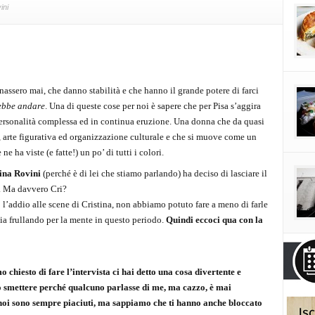
ini
assero mai, che danno stabilità e che hanno il grande potere di farci
ebbe andare
. Una di queste cose per noi è sapere che per Pisa s’aggira
ersonalità complessa ed in continua eruzione. Una donna che da quasi
e, arte figurativa ed organizzazione culturale e che si muove come un
 ha viste (e fatte!) un po’ di tutti i colori.
tina Rovini
(perché è di lei che stiamo parlando) ha deciso di lasciare il
’. Ma davvero Cri?
l’addio alle scene di Cristina, non abbiamo potuto fare a meno di farle
ia frullando per la mente in questo periodo.
Quindi eccoci qua con la
 chiesto di fare l’intervista ci hai detto una cosa divertente e
vo smettere perché qualcuno parlasse di me, ma cazzo, è mai
 a noi sono sempre piaciuti, ma sappiamo che ti hanno anche bloccato