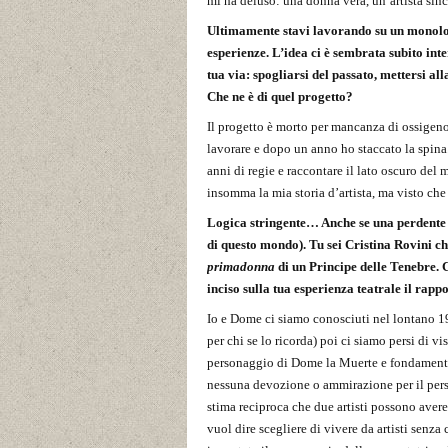
mi ha deluso: una donna vera, un’artista sinc
Ultimamente stavi lavorando su un monolog
esperienze. L’idea ci è sembrata subito int
tua via: spogliarsi del passato, mettersi a
Che ne è di quel progetto?
Il progetto è morto per mancanza di ossigen
lavorare e dopo un anno ho staccato la spina. 
anni di regie e raccontare il lato oscuro del
insomma la mia storia d’artista, ma visto c
Logica stringente… Anche se una perdente n
di questo mondo). Tu sei Cristina Rovini che
primadonna
di un Principe delle Tenebre. 
inciso sulla tua esperienza teatrale il rapp
Io e Dome ci siamo conosciuti nel lontano 19
per chi se lo ricorda) poi ci siamo persi di v
personaggio di Dome la Muerte e fondamenta
nessuna devozione o ammirazione per il perso
stima reciproca che due artisti possono aver
vuol dire scegliere di vivere da artisti sen