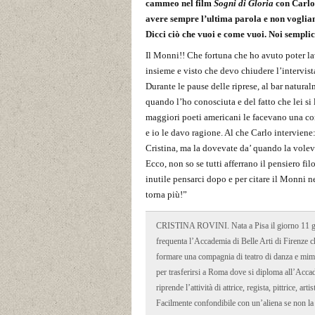
cammeo nel film
Sogni di Gloria
con Carlo 
avere sempre l’ultima parola e non vogliamo
Dicci ciò che vuoi e come vuoi. Noi sempli
Il Monni!! Che fortuna che ho avuto poter la
insieme e visto che devo chiudere l’intervist
Durante le pause delle riprese, al bar natura
quando l’ho conosciuta e del fatto che lei si
maggiori poeti americani le facevano una cor
e io le davo ragione. Al che Carlo interviene
Cristina, ma la dovevate da’ quando la vole
Ecco, non so se tutti afferrano il pensiero fi
inutile pensarci dopo e per citare il Monni n
torna più!”
CRISTINA ROVINI. Nata a Pisa il giorno 11 giu
frequenta l’Accademia di Belle Arti di Firenze ch
formare una compagnia di teatro di danza e mim
per trasferirsi a Roma dove si diploma all’Accad
riprende l’attività di attrice, regista, pittrice, ar
Facilmente confondibile con un’aliena se non la