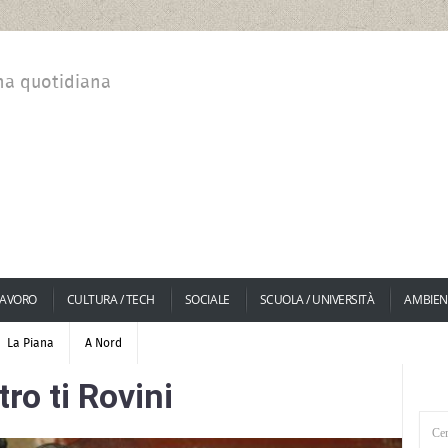
na quotidiana
LAVORO
CULTURA / TECH
SOCIALE
SCUOLA / UNIVERSITÀ
AMBIEN
La Piana
A Nord
tro ti Rovini