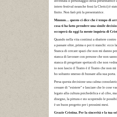
inventata il personaggio della presentatric
intero festival neanche fossi la Clerici) è st
finito. Non farò più la presentatrice.
Mmmm… questo ci dice che è tempo di arriva
cosa ti ha fatto prendere una simile decisio
occuperà da oggi la mente inquieta di Crist
Quando nella vita continui a sbattere contro
a passare oltre, prima o poi ti stanchi: ecco 
Stanca di cercare spazi che non mi danno pe
stanca di lavorare con persone che non sann
stanca di progettare spettacoli che non vedr
io non lascio il Teatro è il Teatro che non mi
ho soltanto smesso di bussare alla sua porta.
Presa questa decisione una calma consolatric
cessare di “esistere” e lasciare che le cose
legato alla cultura psichedelica e al cibo, m
disegno, la pittura e sto scoprendo le possibi
è un buon progetto per i prossimi mesi.
Grazie Cristina. Per la sincerità e la tua 