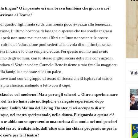
sulla lingua? O in passato eri una brava bambina che giocava coi
 arrivata al Teatro?
di quattro figli, tirata su da una nonna poco avvezza alla tenerezza,
zione, l’ultimo boccone di lasagna o sperare che tua sorella ingrassi
ui però non sono mai mancati i libri e cultura nonostante le nostre
 cultura e l’educazione puoi sederti alla tavola di un principe senza
cava in casa e io c’ho sempre creduto. Per questo non ho mai avuto
imo degli uomini, con lo stesso piglio, sicura delle mie convinzioni.
 andava al Verdi a vedere Carmelo Bene insieme a mio fratello maggiore
ella famiglia a montare su di un palco.
Vi
nove anni con un gruppo di teatro di ricerca che si ispirava al teatro
a più classica: andando a letto con il capo.
 classico col moderno! Ma a parte gli scherzi… Oltre a sperimentare
o del teatro hai avuto molteplici e variegate esperienze: dopo
to Judith Malina del Living Theater, ti sei occupata di arti
esque, nel teatro sperimentale, nella danza. E riguardo a questo c’è
n te abbiamo sempre sentito una curiosa dicotomia nei tuoi pensieri
a del teatro tradizionale, dall’altro una tua chiara propensione per la
 cos’è per te il teatro?