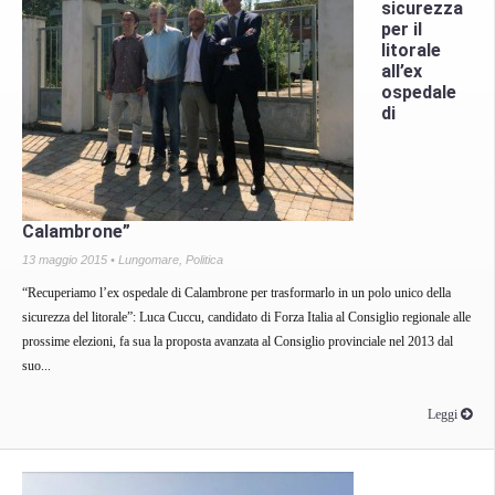
sicurezza
per il
litorale
all’ex
ospedale
di
Calambrone”
13 maggio 2015 •
Lungomare
,
Politica
“Recuperiamo l’ex ospedale di Calambrone per trasformarlo in un polo unico della
sicurezza del litorale”: Luca Cuccu, candidato di Forza Italia al Consiglio regionale alle
prossime elezioni, fa sua la proposta avanzata al Consiglio provinciale nel 2013 dal
suo...
Leggi