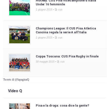
Hockey: CUS Pisa vicecampione d’Italia
Under 16 femminile
1 giugno 2015 •
cus
Champions League: Il CUS Pisa Atletica
Cascina regala la serie A all’Italia
1 giugno 2015 •
cus
Coppa Toscana: CUS Pisa Rugby in finale
30 maggio 2015 •
cus
Tweets di @lapaginaQ
Video Q
Pisa e la droga: cosa dice la gente?