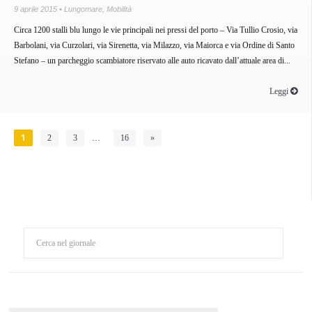
9 aprile 2015 •
Lungomare
,
Mobilità
Circa 1200 stalli blu lungo le vie principali nei pressi del porto – Via Tullio Crosio, via
Barbolani, via Curzolari, via Sirenetta, via Milazzo, via Maiorca e via Ordine di Santo
Stefano – un parcheggio scambiatore riservato alle auto ricavato dall’attuale area di...
Leggi
1
2
3
…
16
»