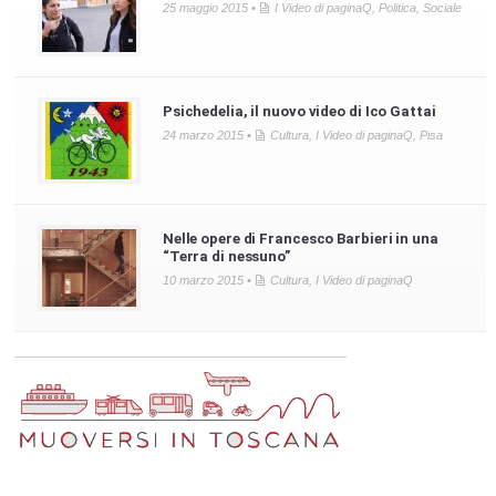
25 maggio 2015 •
I Video di paginaQ
,
Politica
,
Sociale
Psichedelia, il nuovo video di Ico Gattai
24 marzo 2015 •
Cultura
,
I Video di paginaQ
,
Pisa
Nelle opere di Francesco Barbieri in una
“Terra di nessuno”
10 marzo 2015 •
Cultura
,
I Video di paginaQ