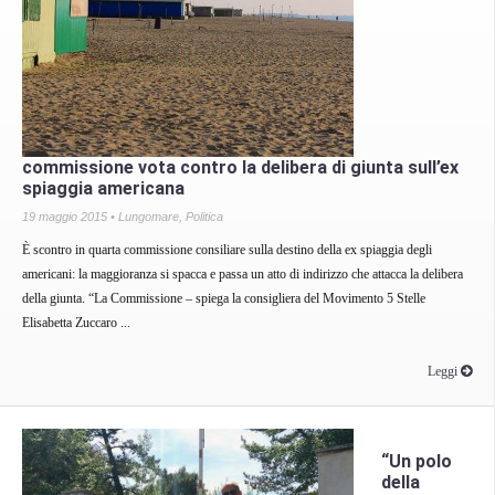
commissione vota contro la delibera di giunta sull’ex
spiaggia americana
19 maggio 2015 •
Lungomare
,
Politica
È scontro in quarta commissione consiliare sulla destino della ex spiaggia degli
americani: la maggioranza si spacca e passa un atto di indirizzo che attacca la delibera
della giunta. “La Commissione – spiega la consigliera del Movimento 5 Stelle
Elisabetta Zuccaro ...
Leggi
“Un polo
della