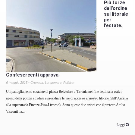
Più forze
dell’ordine
sul litorale
per
l’estate.
Confesercenti approva
6 maggio 2015 •
Cronaca
,
Lungomare
,
Politica
Un pattugliamento costante di piazza Belvedere a Tirrenia nei fine settimana estivi,
agenti della polizia stradale a presidiare le vie di accesso al nostro litorale (dall’Aurelia
alla superstrada Firenze-Pisa-Livorno). Sono queste due azioni che il prefetto Attilio
Visconti ha...
Leggi