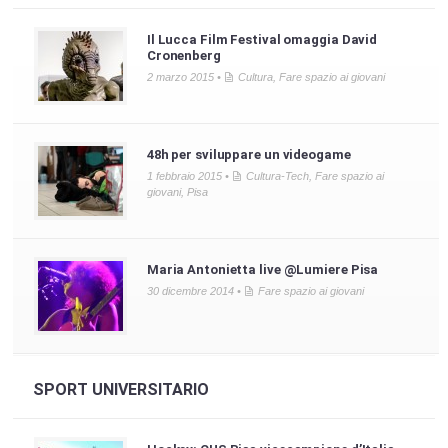
Il Lucca Film Festival omaggia David
Cronenberg
2 marzo 2015 •
Cultura
,
Fare spazio ai giovani
48h per sviluppare un videogame
1 febbraio 2015 •
Cultura-Tech
,
Fare spazio ai
giovani
,
Pisa
Maria Antonietta live @Lumiere Pisa
30 dicembre 2014 •
Fare spazio ai giovani
SPORT UNIVERSITARIO