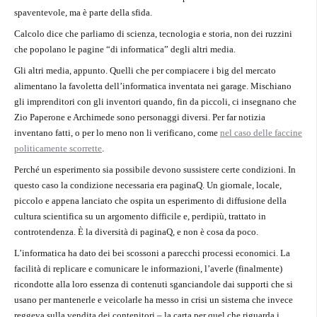
spaventevole, ma è parte della sfida.
Calcolo dice che parliamo di scienza, tecnologia e storia, non dei ruzzini
che popolano le pagine “di informatica” degli altri media.
Gli altri media, appunto. Quelli che per compiacere i big del mercato
alimentano la favoletta dell’informatica inventata nei garage. Mischiano
gli imprenditori con gli inventori quando, fin da piccoli, ci insegnano che
Zio Paperone e Archimede sono personaggi diversi. Per far notizia
inventano fatti, o per lo meno non li verificano, come
nel caso delle faccine
politicamente scorrette
.
Perché un esperimento sia possibile devono sussistere certe condizioni. In
questo caso la condizione necessaria era paginaQ. Un giornale, locale,
piccolo e appena lanciato che ospita un esperimento di diffusione della
cultura scientifica su un argomento difficile e, perdipiù, trattato in
controtendenza. È la diversità di paginaQ, e non è cosa da poco.
L’informatica ha dato dei bei scossoni a parecchi processi economici. La
facilità di replicare e comunicare le informazioni, l’averle (finalmente)
ricondotte alla loro essenza di contenuti sganciandole dai supporti che si
usano per mantenerle e veicolarle ha messo in crisi un sistema che invece
reggeva sulla vendita dei contenitori – la carta per quel che riguarda i