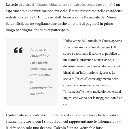
La serie di articoli
“Quattro chiacchiere sul calcolo, senza fare conti”
è un
esperimento di comunicazione museale. È stato presentato nelle cosiddette
sedi deputate (il 24° Congresso dell’Associazione Nazionale dei Musei
Scientifici), ma ne vogliamo dire anche ai lettori di paginaQ in primo
luogo per ringraziarli di aver partecipato.
L’idea venne
dall’articolo di Cinzia
apparso
sulla prima uscita online di paginaQ. Il
Le nostre
succo è raccontare il calcolo al pubblico di
chiacchiere
un giornale, provando a incuriosire, a
sul calcolo
divertire magari, ma rimanendo negli stretti
sono state un
binari di un’informazione rigorosa. La
esperimento
scelta di “calcolo” come argomento delle
di
chiacchiere, meno amichevole di
comunicazione
“informatica” e meno modaiolo dei termini
museale
inglesi che vanno per la maggiore, non è un
caso.
L’informatica è il calcolo automatico e il calcolo non ha a che fare solo con
i numeri, piuttosto con i simboli con cui rappresentiamo le informazioni –
le cifre sono solo uno dei casi. Calcolo è un po’
démodé
e forse