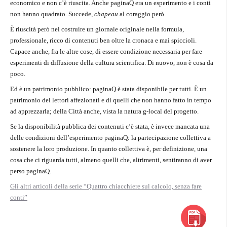
economico e non c’è riuscita. Anche paginaQ era un esperimento e i conti
non hanno quadrato. Succede,
chapeau
al coraggio però.
È riuscità però nel costruire un giornale originale nella formula,
professionale, ricco di contenuti ben oltre la cronaca e mai spiccioli.
Capace anche, fra le altre cose, di essere condizione necessaria per fare
esperimenti di diffusione della cultura scientifica. Di nuovo, non è cosa da
poco.
Ed è un patrimonio pubblico: paginaQ è stata disponibile per tutti. È un
patrimonio dei lettori affezionati e di quelli che non hanno fatto in tempo
ad apprezzarla; della Città anche, vista la natura g-local del progetto.
Se la disponibilità pubblica dei contenuti c’è stata, è invece mancata una
delle condizioni dell’esperimento paginaQ: la partecipazione collettiva a
sostenere la loro produzione. In quanto collettiva è, per definizione, una
cosa che ci riguarda tutti, almeno quelli che, altrimenti, sentiranno di aver
perso paginaQ.
Gli altri articoli della serie “Quattro chiacchiere sul calcolo, senza fare
conti”