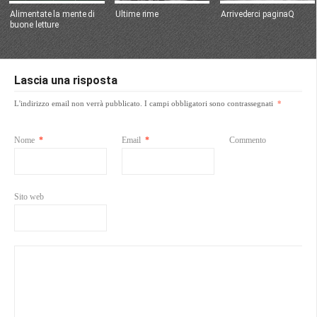
Alimentate la mente di
Ultime rime
Arrivederci paginaQ
buone letture
Lascia una risposta
L'indirizzo email non verrà pubblicato.
I campi obbligatori sono contrassegnati
*
Nome
*
Email
*
Commento
Sito web