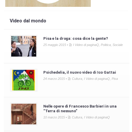
Video dal mondo
Pisa e la droga: cosa dice la gente?
25 maggio 2015 •
I Video di paginaQ
,
Politica
,
Sociale
Psichedelia, il nuovo video di Ico Gattai
24 marzo 2015 •
Cultura
,
I Video di paginaQ
,
Pisa
Nelle opere di Francesco Barbieri in una
“Terra di nessuno”
10 marzo 2015 •
Cultura
,
I Video di paginaQ