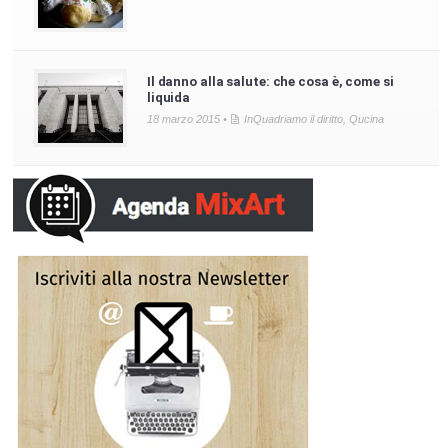
Il danno alla salute: che cosa è, come si
liquida
18 marzo 2015 •
InQuadriamo il diritto
,
Qucina