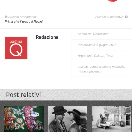
Articolo precedente:
Articolo successivo:
Prima che il teatro ti Rovini
Scritto da:
Redazione
Redazione
Pubblicato il: 6 giugno 2015
Argomenti:
Cultura
,
Tech
calcolo
,
comunicazione museale
,
museo
,
paginaq
Post relativi