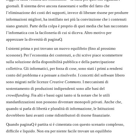
giornali. Il sistema deve ancora riassestarsi e soffre del fatto che
l’eliminazione dei costi dei supporti, invece di liberare risorse per produrre
informazioni migliori, ha instillato nei più la convinzione che i contenuti
siano gratuiti. Parte della colpa è proprio di quei media che han raccontato
l’informatica con la faciloneria di cui si diceva. Altro motivo per
apprezzare la diversità di paginaQ.
I sistemi prima o poi trovano un nuovo equilibrio (fino al prossimo
scossone). Per l’economia dei contenuti, a chi scrive piace scommettere
sulla soluzione della disponibilità pubblica e della partecipazione
collettiva. Gli informatici, per forza di cose, sono stati i primi a rendersi
conto del problema e a pensare a risolverlo. I concetti del software libero
sono migrati nelle licenze
Creative Commons
. I meccanismi di
sostentamento di produzioni indipendenti sono alle basi del
crowdfunding
. Fra alti e bassi ogni tanto si fa notare che le utili
standardizzazioni non possono diventare monopoli privati. Anche che,
quando si parla di libertà e pluralità di informazione, le Istituzioni
dovrebbero farsi avanti come ridistributori di risorse finanziarie.
Quando paginaQ è partita si è cimentata con questo scenario complesso,
difficile e liquido. Non era per niente facile trovare un equilibrio