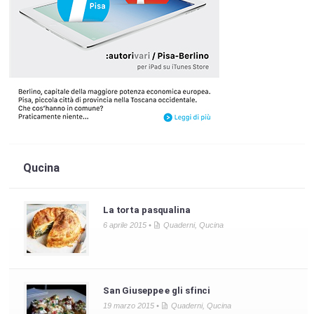
Qucina
La torta pasqualina
6 aprile 2015 •
Quaderni
,
Qucina
San Giuseppe e gli sfinci
19 marzo 2015 •
Quaderni
,
Qucina