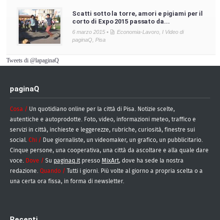
Scatti sotto la torre, amori e pigiami per il
corto di Expo 2015 passato da...
6 marzo 2015 •
Economia-Lavoro
,
I Video di
paginaQ
,
Pisa
Tweets di @lapaginaQ
paginaQ
Cosa /
Un quotidiano online per la città di Pisa. Notizie scelte,
autentiche e autoprodotte. Foto, video, informazioni meteo, traffico e
servizi in città, inchieste e leggerezze, rubriche, curiosità, finestre sui
social.
Chi /
Due giornaliste, un videomaker, un grafico, un pubblicitario.
Cinque persone, una cooperativa, una città da ascoltare e alla quale dare
voce.
Dove /
Su
paginaq.it
presso
MixArt
, dove ha sede la nostra
redazione.
Quando /
Tutti i giorni. Più volte al giorno a propria scelta o a
una certa ora fissa, in forma di newsletter.
Recenti