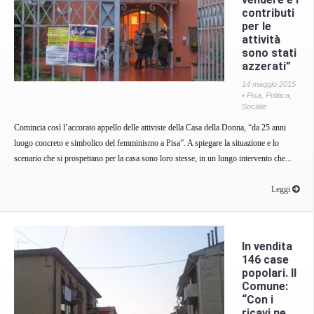
contributi
per le
attività
sono stati
azzerati”
14 maggio 2015
•
Pisa
,
Politica
,
Sociale
Comincia così l’accorato appello delle attiviste della Casa della Donna, “da 25 anni
luogo concreto e simbolico del femminismo a Pisa”. A spiegare la situazione e lo
scenario che si prospettano per la casa sono loro stesse, in un lungo intervento che...
Leggi
In vendita
146 case
popolari. Il
Comune:
“Con i
ricavi ne