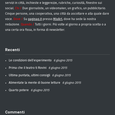
servizi in città, inchieste e leggerezze, rubriche, curiosità, finestre sui
social.
Chi /
Due giornaliste, un videomaker, un grafico, un pubblicitario.
Cinque persone, una cooperativa, una città da ascoltare e alla quale dare
voce.
Dove /
Su
paginaq.it
presso
MixArt
, dove ha sede la nostra
redazione.
Quando /
Tutti i giorni. Più volte al giorno a propria scelta o a
una certa ora fissa, in forma di newsletter.
Recenti
Le condizioni dell’esperimento
6 giugno 2015
Prima che il teatro ti Rovini
6 giugno 2015
Ultima puntata, ultimi consigli
6 giugno 2015
Alimentate la mente di buone letture
6 giugno 2015
Quarto potere
6 giugno 2015
Commenti