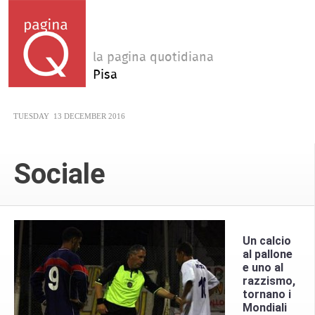
la pagina quotidiana
Pisa
TUESDAY
13 DECEMBER 2016
Sociale
Un calcio
al pallone
e uno al
razzismo,
tornano i
Mondiali