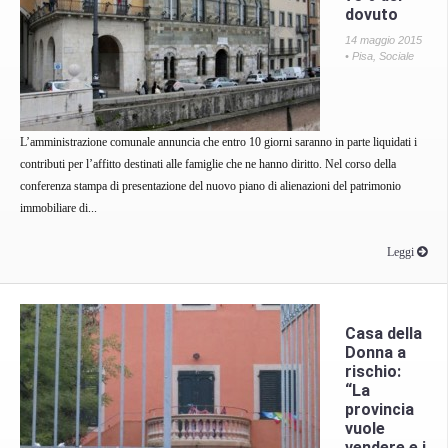
dovuto
14 maggio 2015
•
Pisa
,
Sociale
L’amministrazione comunale annuncia che entro 10 giorni saranno in parte liquidati i
contributi per l’affitto destinati alle famiglie che ne hanno diritto. Nel corso della
conferenza stampa di presentazione del nuovo piano di alienazioni del patrimonio
immobiliare di...
Leggi
Casa della
Donna a
rischio:
“La
provincia
vuole
vendere e i