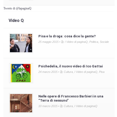
Tweets di @lapaginaQ
Video Q
Pisa e la droga: cosa dice la gente?
25 maggio 2015 •
I Video di paginaQ
,
Politica
,
Sociale
Psichedelia, il nuovo video di Ico Gattai
24 marzo 2015 •
Cultura
,
I Video di paginaQ
,
Pisa
Nelle opere di Francesco Barbieri in una
“Terra di nessuno”
10 marzo 2015 •
Cultura
,
I Video di paginaQ