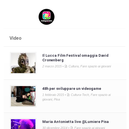
Video
Il Lucca Film Festival omaggia David
Cronenberg
2 marzo 2015 •
Cultura
,
Fare spazio ai giovani
48h per sviluppare un videogame
1 febbraio 2015 •
Cultura-Tech
,
Fare spazio ai
giovani
,
Pisa
Maria Antonietta live @Lumiere Pisa
30 dicembre 2014 •
Fare spazio ai giovani