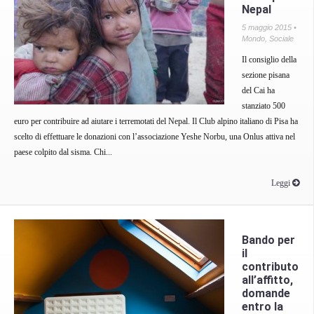
Nepal
5 maggio 2015 •
Mondo
,
Sociale
Il consiglio della
sezione pisana
del Cai ha
stanziato 500
euro per contribuire ad aiutare i terremotati del Nepal. Il Club alpino italiano di Pisa ha
scelto di effettuare le donazioni con l’associazione Yeshe Norbu, una Onlus attiva nel
paese colpito dal sisma. Chi...
Leggi
Bando per
il
contributo
all’affitto,
domande
entro la