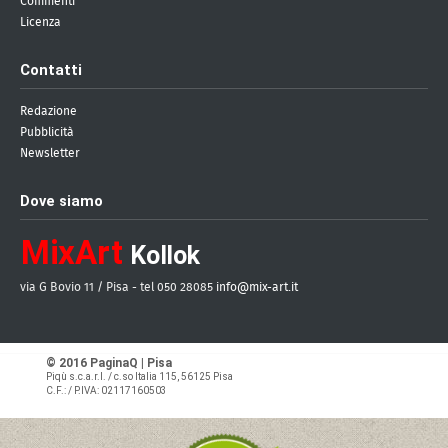
Commenti
Licenza
Contatti
Redazione
Pubblicità
Newsletter
Dove siamo
MixArt
Kollok
via G Bovio 11 / Pisa - tel 050 28085
info@mix-art.it
© 2016 PaginaQ | Pisa
Piqù s.c.a.r.l.
/ c.so Italia 115, 56125 Pisa
C.F.: / P.IVA: 02117160503