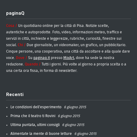
paginaQ
Cosa /
Un quotidiano online per la città di Pisa. Notizie scelte,
autentiche e autoprodotte. Foto, video, informazioni meteo, traffico e
servizi in città, inchieste e leggerezze, rubriche, curiosità, finestre sui
social.
Chi /
Due giornaliste, un videomaker, un grafico, un pubblicitario.
Cinque persone, una cooperativa, una città da ascoltare e alla quale dare
voce.
Dove /
Su
paginaq.it
presso
MixArt
, dove ha sede la nostra
redazione.
Quando /
Tutti i giorni. Più volte al giorno a propria scelta o a
una certa ora fissa, in forma di newsletter.
Recenti
Le condizioni dell’esperimento
6 giugno 2015
Prima che il teatro ti Rovini
6 giugno 2015
Ultima puntata, ultimi consigli
6 giugno 2015
Alimentate la mente di buone letture
6 giugno 2015