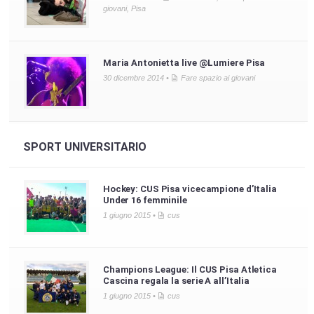
giovani
,
Pisa
Maria Antonietta live @Lumiere Pisa
30 dicembre 2014 •
Fare spazio ai giovani
SPORT UNIVERSITARIO
Hockey: CUS Pisa vicecampione d’Italia
Under 16 femminile
1 giugno 2015 •
cus
Champions League: Il CUS Pisa Atletica
Cascina regala la serie A all’Italia
1 giugno 2015 •
cus