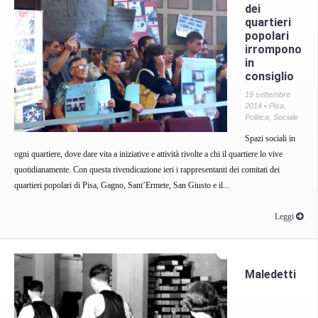
dei
quartieri
popolari
irrompono
in
consiglio
19 settembre
2014 •
Pisa
,
Politica
,
Sociale
Spazi sociali in
ogni quartiere, dove dare vita a iniziative e attività rivolte a chi il quartiere lo vive
quotidianamente. Con questa rivendicazione ieri i rappresentanti dei comitati dei
quartieri popolari di Pisa, Gagno, Sant’Ermete, San Giusto e il...
Leggi
Maledetti