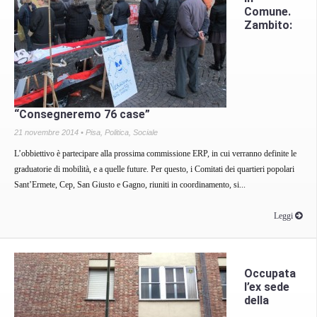
Comune.
Zambito:
“Consegneremo 76 case”
21 novembre 2014 •
Pisa
,
Politica
,
Sociale
L’obbiettivo è partecipare alla prossima commissione ERP, in cui verranno definite le
graduatorie di mobilità, e a quelle future. Per questo, i Comitati dei quartieri popolari
Sant’Ermete, Cep, San Giusto e Gagno, riuniti in coordinamento, si...
Leggi
Occupata
l’ex sede
della