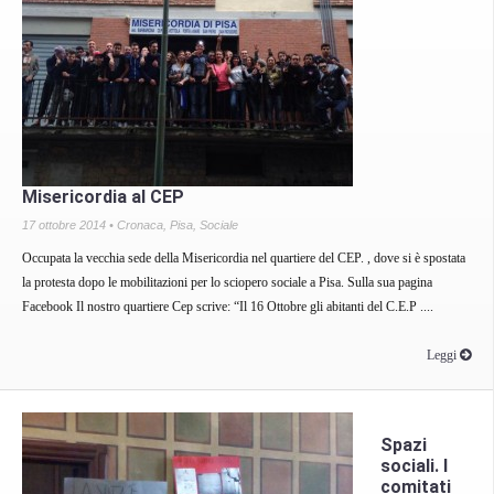
Misericordia al CEP
17 ottobre 2014 •
Cronaca
,
Pisa
,
Sociale
Occupata la vecchia sede della Misericordia nel quartiere del CEP. , dove si è spostata
la protesta dopo le mobilitazioni per lo sciopero sociale a Pisa. Sulla sua pagina
Facebook Il nostro quartiere Cep scrive: “Il 16 Ottobre gli abitanti del C.E.P ....
Leggi
Spazi
sociali. I
comitati