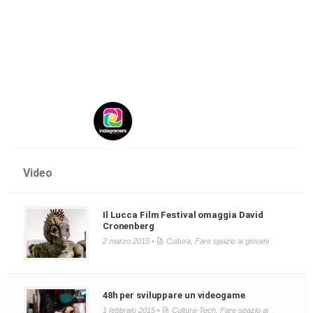
Video
Il Lucca Film Festival omaggia David
Cronenberg
2 marzo 2015 •
Cultura
,
Fare spazio ai giovani
48h per sviluppare un videogame
1 febbraio 2015 •
Cultura-Tech
,
Fare spazio ai