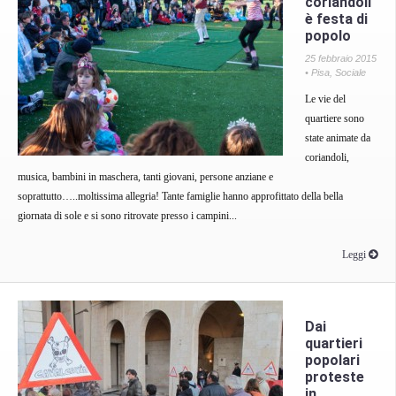
coriandoli
è festa di
popolo
25 febbraio 2015
•
Pisa
,
Sociale
Le vie del
quartiere sono
state animate da
coriandoli,
musica, bambini in maschera, tanti giovani, persone anziane e
soprattutto…..moltissima allegria! Tante famiglie hanno approfittato della bella
giornata di sole e si sono ritrovate presso i campini...
Leggi
Dai
quartieri
popolari
proteste
in