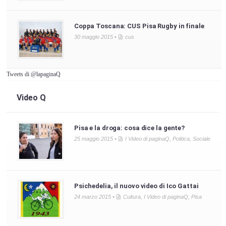
Coppa Toscana: CUS Pisa Rugby in finale
30 maggio 2015 •
cus
Tweets di @lapaginaQ
Video Q
Pisa e la droga: cosa dice la gente?
25 maggio 2015 •
I Video di paginaQ
,
Politica
,
Sociale
Psichedelia, il nuovo video di Ico Gattai
24 marzo 2015 •
Cultura
,
I Video di paginaQ
,
Pisa