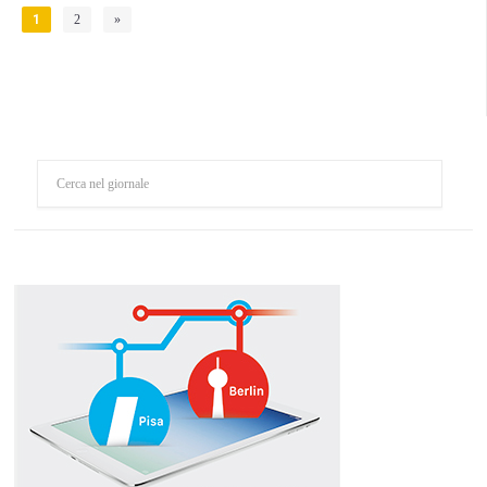
1
2
»