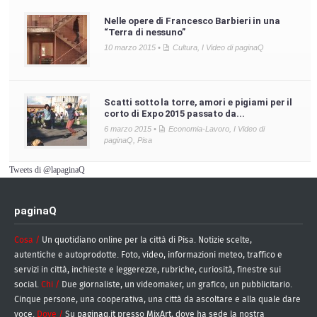
Nelle opere di Francesco Barbieri in una
“Terra di nessuno”
10 marzo 2015 •
Cultura
,
I Video di paginaQ
Scatti sotto la torre, amori e pigiami per il
corto di Expo 2015 passato da...
6 marzo 2015 •
Economia-Lavoro
,
I Video di
paginaQ
,
Pisa
Tweets di @lapaginaQ
paginaQ
Cosa /
Un quotidiano online per la città di Pisa. Notizie scelte,
autentiche e autoprodotte. Foto, video, informazioni meteo, traffico e
servizi in città, inchieste e leggerezze, rubriche, curiosità, finestre sui
social.
Chi /
Due giornaliste, un videomaker, un grafico, un pubblicitario.
Cinque persone, una cooperativa, una città da ascoltare e alla quale dare
voce.
Dove /
Su
paginaq.it
presso
MixArt
, dove ha sede la nostra