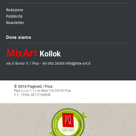
Redazione
Pubblicità
Newsletter
Dove siamo
MixArt
Kollok
via G Bovio 11 / Pisa - tel 050 28085
info@mix-art.it
© 2016 PaginaQ | Pisa
Piqù s.c.a.r.l.
/ c.so Italia 115, 56125 Pisa
C.F.: / P.IVA: 02117160503