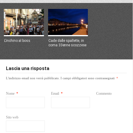
L’inchino al boss
Cade dalle spallette, in
coma 33enne scozzese
Lascia una risposta
L'indirizzo email non verrà pubblicato.
I campi obbligatori sono contrassegnati
*
Nome
*
Email
*
Commento
Sito web