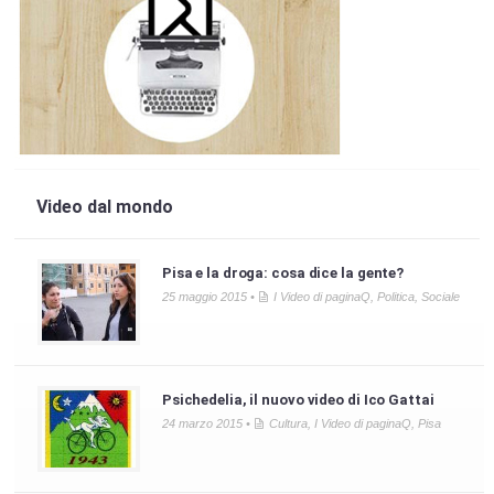
Video dal mondo
Pisa e la droga: cosa dice la gente?
25 maggio 2015 •
I Video di paginaQ
,
Politica
,
Sociale
Psichedelia, il nuovo video di Ico Gattai
24 marzo 2015 •
Cultura
,
I Video di paginaQ
,
Pisa