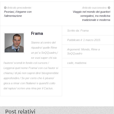
Articolo precedente:
Articolo successivo:
Psoriasi, il legame con
Viaggio nel mondo dei guaritori
l’alimentazione
senegalesi, tra medicina
tradizionale e moderna
Scritto da:
Frama
Frama
Pubblicato il: 1 marzo 2015
Stanno al centro del
riquadro/ quelle Rime
Argomenti:
Mondo
,
Rime a
un po’ a SoQQuadro,/
SoQQuadro
se vuoi saper chi sia
l’autore/ scendi in fondo col cursore./
cade
,
madonna
Leggerai quel nome Frama/ con cui l’autor si
chiama,/ di più non saprei dire/ bisognerebbe
approfondire./ So per certo che è pisano/
gioca a rimar con l’italiano/ e quand’è colto
dal raptus/ scrive una rima per il Cactus.
Post relativi