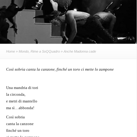
Home
»
Mondo
,
Rime a SoQQuadro
» Anche Madonna cade
Così sobria canta la canzone, finché un toro ci mette lo zampone
Una mandria di tori
la circonda,
e metri di mantello
ma sì…abbonda!
Così sobria
canta la canzone
finché un toro