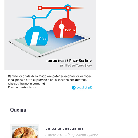
Qucina
La torta pasqualina
6 aprile 2015 •
Quaderni
,
Qucina