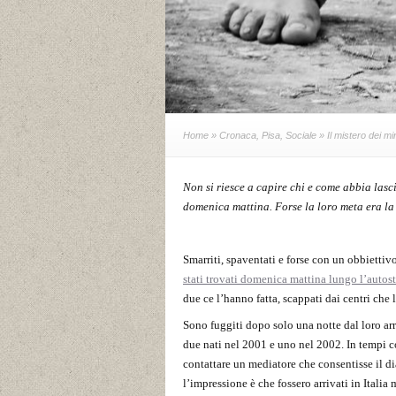
Home
»
Cronaca
,
Pisa
,
Sociale
» Il mistero dei min
Non si riesce a capire chi e come abbia lasci
domenica mattina. Forse la loro meta era l
Smarriti, spaventati e forse con un obbietti
stati trovati domenica mattina lungo l’autos
due ce l’hanno fatta, scappati dai centri che 
Sono fuggiti dopo solo una notte dal loro arr
due nati nel 2001 e uno nel 2002. In tempi cos
contattare un mediatore che consentisse il d
l’impressione è che fossero arrivati in Italia