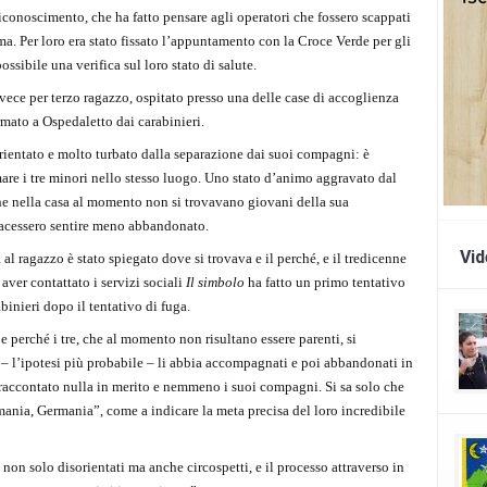
riconoscimento, che ha fatto pensare agli operatori che fossero scappati
a. Per loro era stato fissato l’appuntamento con la Croce Verde per gli
ssibile una verifica sul loro stato di salute.
nvece per terzo ragazzo, ospitato presso una delle case di accoglienza
rmato a Ospedaletto dai carabinieri.
rientato e molto turbato dalla separazione dai suoi compagni: è
emare i tre minori nello stesso luogo. Uno stato d’animo aggravato dal
che nella casa al momento non si trovavano giovani della sua
 facessero sentire meno abbandonato.
Vi
 al ragazzo è stato spiegato dove si trovava e il perché, e il tredicenne
aver contattato i servizi sociali
Il simbolo
ha fatto un primo tentativo
abinieri dopo il tentativo di fuga.
perché i tre, che al momento non risultano essere parenti, si
 – l’ipotesi più probabile – li abbia accompagnati e poi abbandonati in
a raccontato nulla in merito e nemmeno i suoi compagni. Si sa solo che
mania, Germania”, come a indicare la meta precisa del loro incredibile
non solo disorientati ma anche circospetti, e il processo attraverso in