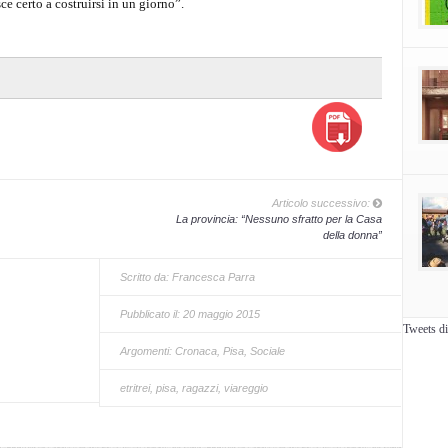
ce certo a costruirsi in un giorno”.
Articolo successivo:
La provincia: “Nessuno sfratto per la Casa
della donna”
Scritto da:
Francesca Parra
Pubblicato il: 20 maggio 2015
Tweets d
Argomenti:
Cronaca
,
Pisa
,
Sociale
etritrei
,
pisa
,
ragazzi
,
viareggio