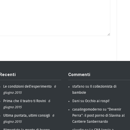
Recenti
Commenti
Le condizioni dell’esperimento
6
stafano
su
Il collezionista di
giugno 2015
bambole
Prima che il teatro ti Rovini
6
Dani
su
Occhio ai rospi!
giugno 2015
casalingomoderno
su
“Devenir
Ultima puntata, ultimi consigli
6
Perra”: il post porno di Slavina al
giugno 2015
Cantiere Sanbernardo
Alimentate la mente di buone
claudio
su
La CNA lancia a