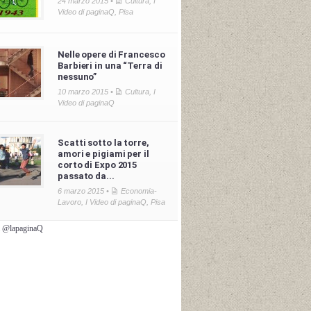
24 marzo 2015 •
Cultura
,
I
Video di paginaQ
,
Pisa
Nelle opere di Francesco
Barbieri in una “Terra di
nessuno”
10 marzo 2015 •
Cultura
,
I
Video di paginaQ
Scatti sotto la torre,
amori e pigiami per il
corto di Expo 2015
passato da...
6 marzo 2015 •
Economia-
Lavoro
,
I Video di paginaQ
,
Pisa
i @lapaginaQ