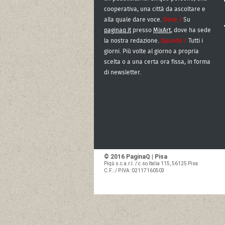
cooperativa, una città da ascoltare e
alla quale dare voce.
Dove /
Su
paginaq.it
presso
MixArt
, dove ha sede
la nostra redazione.
Quando /
Tutti i
giorni. Più volte al giorno a propria
scelta o a una certa ora fissa, in forma
di newsletter.
© 2016 PaginaQ | Pisa
Piqù s.c.a.r.l.
/ c.so Italia 115, 56125 Pisa
C.F.: / P.IVA: 02117160503