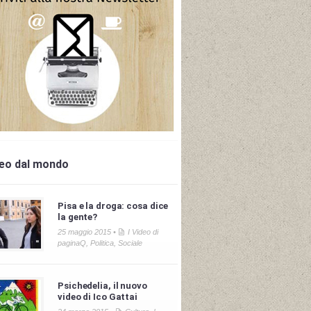
deo dal mondo
Pisa e la droga: cosa dice
la gente?
25 maggio 2015 •
I Video di
paginaQ
,
Politica
,
Sociale
Psichedelia, il nuovo
video di Ico Gattai