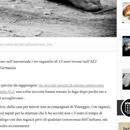
ori eritrei lasciati sull’autostrada. Due...
ato sull’autostrada i tre ragazzini di 13 anni trovati sull’A12
a Germania
vo preciso da raggiungere:
tre giovani ragazzi di origine eritrea sono
trada A12
; una volta soccorsi hanno tentato la fuga dopo poche ore e
li accoglievano.
ivo, dalla casa per minori non accompagnati di Viareggio, i tre ragazzi,
ì rapidi per la struttura che li ha accolti non c’è stato il tempo di
ialogo con due ragazzi privi di qualsiasi conoscenza dell’italiano, ma
 molto recentemente.