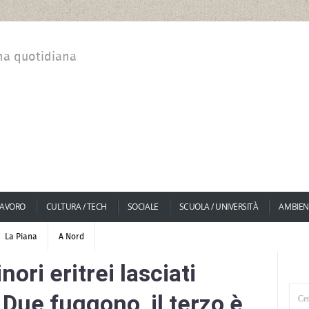
na quotidiana
LAVORO
CULTURA / TECH
SOCIALE
SCUOLA / UNIVERSITÀ
AMBIEN
La Piana
A Nord
nori eritrei lasciati
 Due fuggono, il terzo è