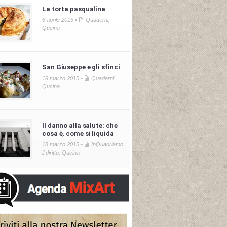
La torta pasqualina
6 aprile 2015 •
Quaderni
,
Qucina
San Giuseppe e gli sfinci
19 marzo 2015 •
Quaderni
,
Qucina
Il danno alla salute: che
cosa è, come si liquida
18 marzo 2015 •
InQuadriamo
il diritto
,
Qucina