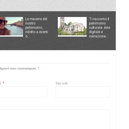
Le macerie del
Ti racconto il
nostro
patrimonio
patrimonio,
culturale. Arte
ridotto a eventi
digitale e
o...
narrazione...
igatori sono contrassegnati
*
il
*
Sito web