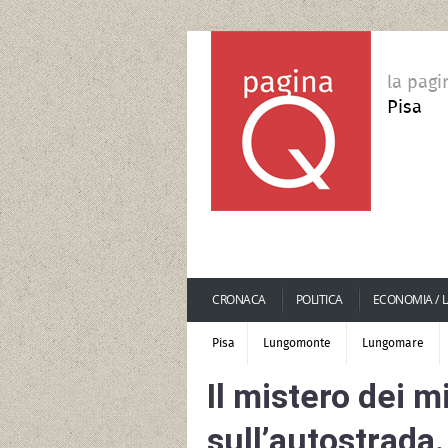
la pagi
Pisa
CRONACA
POLITICA
ECONOMIA / 
Pisa
Lungomonte
Lungomare
Il mistero dei mi
sull’autostrada.