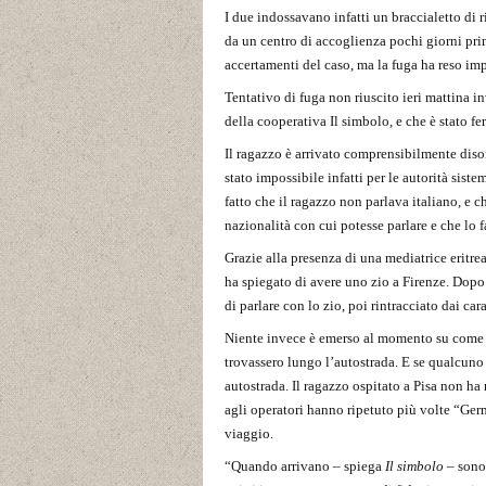
I due indossavano infatti un braccialetto di 
da un centro di accoglienza pochi giorni prim
accertamenti del caso, ma la fuga ha reso impo
Tentativo di fuga non riuscito ieri mattina i
della cooperativa Il simbolo, e che è stato fe
Il ragazzo è arrivato comprensibilmente diso
stato impossibile infatti per le autorità sist
fatto che il ragazzo non parlava italiano, e 
nazionalità con cui potesse parlare e che lo
Grazie alla presenza di una mediatrice eritrea
ha spiegato di avere uno zio a Firenze. Dopo 
di parlare con lo zio, poi rintracciato dai car
Niente invece è emerso al momento su come e 
trovassero lungo l’autostrada. E se qualcuno
autostrada. Il ragazzo ospitato a Pisa non h
agli operatori hanno ripetuto più volte “Ger
viaggio.
“Quando arrivano – spiega
Il simbolo
– sono 