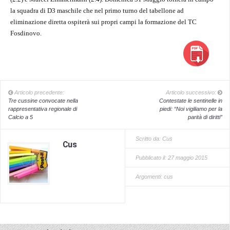
la squadra di D3 maschile che nel primo turno del tabellone ad
eliminazione diretta ospiterà sui propri campi la formazione del TC
Fosdinovo.
Articolo precedente:
Articolo successivo:
Tre cussine convocate nella
Contestate le sentinelle in
rappresentativa regionale di
piedi: “Noi vigiliamo per la
Calcio a 5
parità di diritti”
Scritto da:
Cus
Cus
Pubblicato il: 27 maggio 2015
Argomenti:
cus