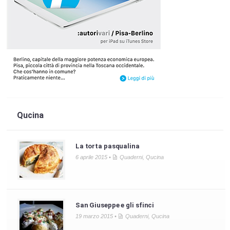
Qucina
La torta pasqualina
6 aprile 2015 •
Quaderni
,
Qucina
San Giuseppe e gli sfinci
19 marzo 2015 •
Quaderni
,
Qucina