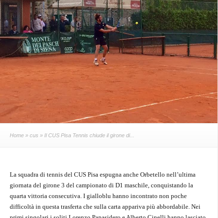
Home
»
cus
» Il CUS Pisa Tennis chiude il girone di...
La squadra di tennis del CUS Pisa espugna anche Orbetello nell’ultima
giornata del girone 3 del campionato di D1 maschile, conquistando la
quarta vittoria consecutiva. I gialloblu hanno incontrato non poche
difficoltà in questa trasferta che sulla carta appariva più abbordabile. Nei
primi singolari i soliti Lorenzo Papasidero e Alberto Cinelli hanno lasciato