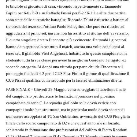
le briciole ai giocatori di casa, vincendo rispettivamente su Emanuele
Papini per 6-0 / 6-0 e su Raffaele Fusini per 6-2 / 6-1. Le altre due partite
sono state delle autentiche battaglie. Riccardo Falini è riuscito a battere al
tie-break del terzo set l’ottimo Paolo Pellegrino, che pure era riuscito ad
aggiudicarsi il primo set, ma che non ha resistito al ritorno dell’avversario.
Il quarto singolare è stato l’incontro più avvincente. Entrambi i giocatori
hanno dato spettacolo per tutto il match, ancora una volta conclusosi al
terzo set. Il gialloblu Vieri Angelucci, imbattuto in questo campionato, ha
sfoderato tutta la sua classe per avere la meglio su Giordano Ferrigato, ex
seconda categoria. Ai doppi una vittoria per parte chiude l’incontro sul
punteggio finale di 4-2 per il CUS Pisa. Finito il girone di qualificazione il
CUS Pisa si qualifica come secondo per la fase ad eliminazione diretta.
FASE FINALE – Giovedì 28 Maggio verrà sorteggiato il tabellone finale
del campionato per decretare le formazioni promosse nel prossimo
campionato di serie C. La squadra gialloblu se la dovrà vedere con
compagini molto ben strutturate, ma in particolar modo dovrà sperare di
non essere accoppiata al TC San Quirichino, avversario del CUS Pisa già in
finale dello scorso campionato di D2 e che quest’anno si è rinforzato,
schierando in formazione due professionisti del calibro di Pietro Rondoni
(2.2) e Marcel Zimmermann (2.4). Domenica 31 Maggio tornerà in campo