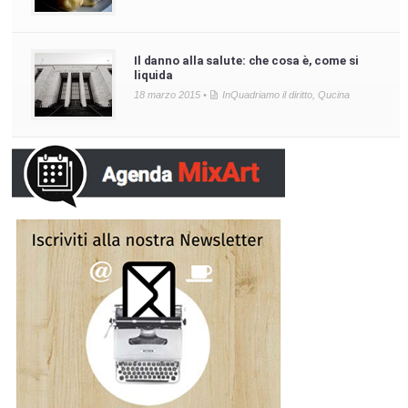
Il danno alla salute: che cosa è, come si
liquida
18 marzo 2015 •
InQuadriamo il diritto
,
Qucina