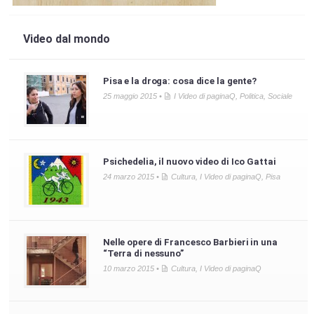
Video dal mondo
Pisa e la droga: cosa dice la gente?
25 maggio 2015 •
I Video di paginaQ
,
Politica
,
Sociale
Psichedelia, il nuovo video di Ico Gattai
24 marzo 2015 •
Cultura
,
I Video di paginaQ
,
Pisa
Nelle opere di Francesco Barbieri in una
“Terra di nessuno”
10 marzo 2015 •
Cultura
,
I Video di paginaQ