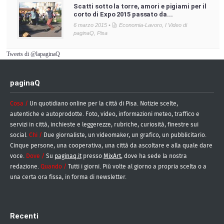
Scatti sotto la torre, amori e pigiami per il
corto di Expo 2015 passato da...
6 marzo 2015 •
Economia-Lavoro
,
I Video di
paginaQ
,
Pisa
Tweets di @lapaginaQ
paginaQ
Cosa /
Un quotidiano online per la città di Pisa. Notizie scelte,
autentiche e autoprodotte. Foto, video, informazioni meteo, traffico e
servizi in città, inchieste e leggerezze, rubriche, curiosità, finestre sui
social.
Chi /
Due giornaliste, un videomaker, un grafico, un pubblicitario.
Cinque persone, una cooperativa, una città da ascoltare e alla quale dare
voce.
Dove /
Su
paginaq.it
presso
MixArt
, dove ha sede la nostra
redazione.
Quando /
Tutti i giorni. Più volte al giorno a propria scelta o a
una certa ora fissa, in forma di newsletter.
Recenti