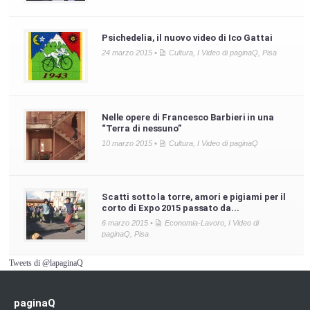
Psichedelia, il nuovo video di Ico Gattai
24 marzo 2015 •
Cultura
,
I Video di paginaQ
,
Pisa
Nelle opere di Francesco Barbieri in una
“Terra di nessuno”
10 marzo 2015 •
Cultura
,
I Video di paginaQ
Scatti sotto la torre, amori e pigiami per il
corto di Expo 2015 passato da...
6 marzo 2015 •
Economia-Lavoro
,
I Video di
paginaQ
,
Pisa
Tweets di @lapaginaQ
paginaQ