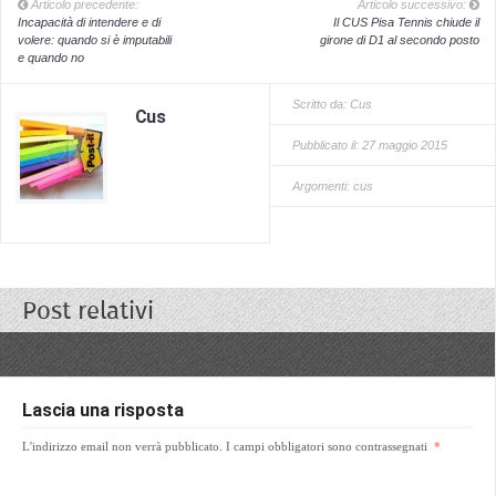
Articolo precedente:
Articolo successivo:
Incapacità di intendere e di
Il CUS Pisa Tennis chiude il
volere: quando si è imputabili
girone di D1 al secondo posto
e quando no
Scritto da:
Cus
Cus
Pubblicato il: 27 maggio 2015
Argomenti:
cus
Post relativi
Lascia una risposta
L'indirizzo email non verrà pubblicato.
I campi obbligatori sono contrassegnati
*