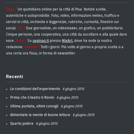
Cosa /
Un quotidiano online per la città di Pisa. Notizie scelte,
autentiche e autoprodotte. Foto, video, informazioni meteo, traffico e
servizi in città, inchieste e leggerezze, rubriche, curiosità, finestre sui
social.
Chi /
Due giornaliste, un videomaker, un grafico, un pubblicitario.
Cinque persone, una cooperativa, una città da ascoltare e alla quale dare
voce.
Dove /
Su
paginaq.it
presso
MixArt
, dove ha sede la nostra
redazione.
Quando /
Tutti i giorni. Più volte al giorno a propria scelta o a
una certa ora fissa, in forma di newsletter.
Recenti
Le condizioni dell’esperimento
6 giugno 2015
Prima che il teatro ti Rovini
6 giugno 2015
Ultima puntata, ultimi consigli
6 giugno 2015
Alimentate la mente di buone letture
6 giugno 2015
Quarto potere
6 giugno 2015