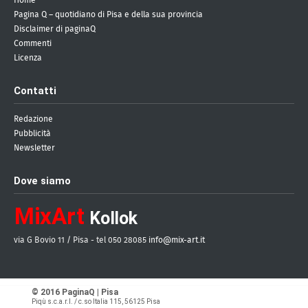
Home
Pagina Q – quotidiano di Pisa e della sua provincia
Disclaimer di paginaQ
Commenti
Licenza
Contatti
Redazione
Pubblicità
Newsletter
Dove siamo
MixArt
Kollok
via G Bovio 11 / Pisa - tel 050 28085
info@mix-art.it
© 2016 PaginaQ | Pisa
Piqù s.c.a.r.l.
/ c.so Italia 115, 56125 Pisa